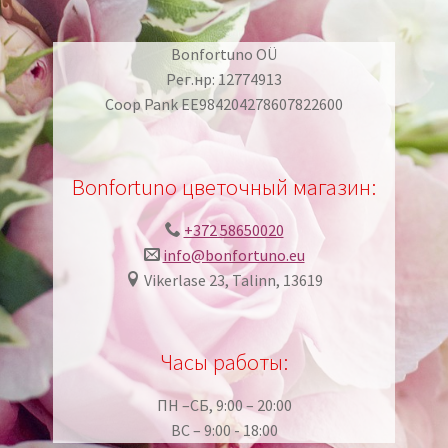
Bonfortuno OÜ
Рег.нр: 12774913
Coop Pank EE984204278607822600
Bonfortuno цветочный магазин:
+372 58650020
info@bonfortuno.eu
Vikerlase 23, Talinn, 13619
Часы работы:
ПН –СБ, 9:00 – 20:00
ВС – 9:00 - 18:00