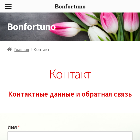
Bonfortuno
Bonfortuno
Перейти
Перейти
к
к
навигации
содержимому
Главная
Контакт
Контакт
Контактные данные и обратная связь
Имя
*