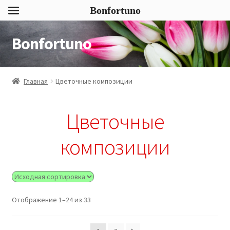
Bonfortuno
Bonfortuno
Перейти
Перейти
к
к
навигации
содержимому
Главная
Цветочные композиции
Цветочные
композиции
Отображение 1–24 из 33