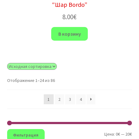
“Шар Bordo”
8.00
€
В корзину
Отображение 1–24 из 86
1
2
3
4
Мин
Мак
Цена:
0€
—
20€
Фильтрация