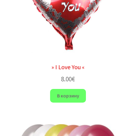
» I Love You «
8.00
€
В корзину