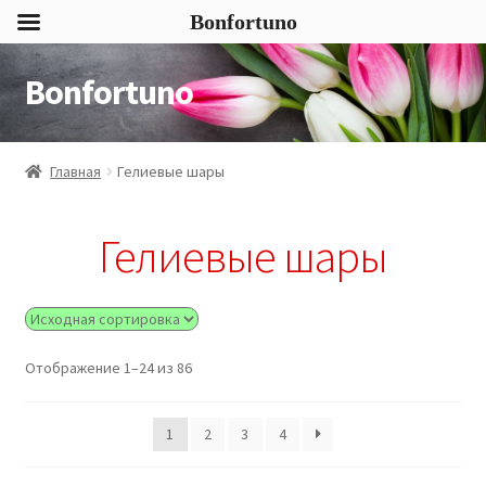
Bonfortuno
Bonfortuno
Перейти
Перейти
к
к
навигации
содержимому
Главная
Гелиевые шары
Гелиевые шары
Отображение 1–24 из 86
1
2
3
4