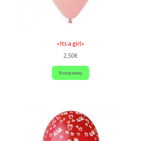
«Its a girl»
2.50
€
В корзину