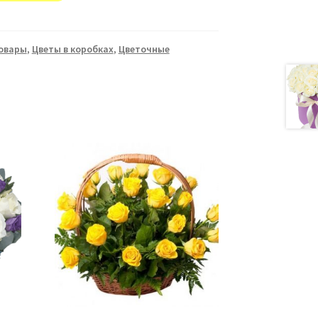
товары
,
Цветы в коробках
,
Цветочные