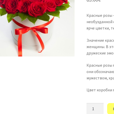
Красные розы 
необузданной 
ярче цветки, т
Значение красн
женщины. В эт
дружеские эмо
Красные розы 
они обозначаю
мужеством, хр
Цвет коробки 
Количество
товара