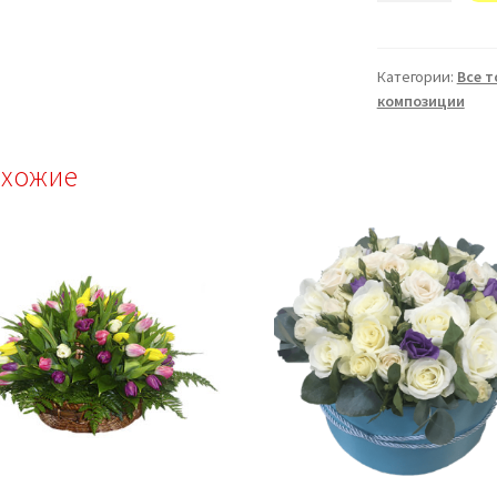
"Таинство"
Категории:
Все 
композиции
хожие