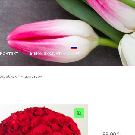
Контакт
Мой аккаунт
коробках
«Таинство»
83.00
€