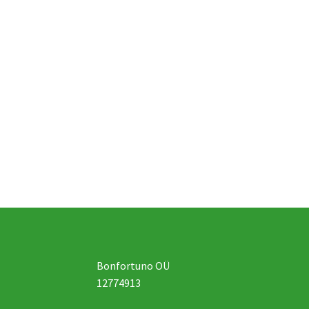
Bonfortuno OÜ
12774913