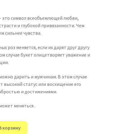
– это символ всеобъемлющей любви,
страсти и глубокой привязанности. Чем
ем сильнее чувства.
ых роз меняется, если их дарят друг другу
ом случае букет олицетворяет уважение и
ции.
можно дарить и мужчинам. В этом случае
т высокий статус или восхищение его
абростью и достижениями.
может меняться .
В корзину