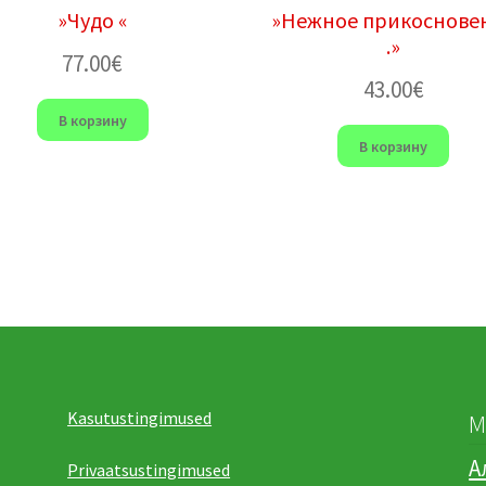
»Чудо «
»Нежное прикоснове
.»
77.00
€
43.00
€
В корзину
В корзину
Kasutustingimused
М
А
Privaatsustingimused