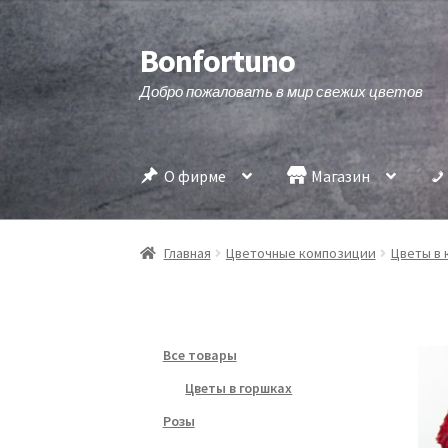
Bonfortuno
Перейти
Перейти
к
к
Добро пожаловать в мир свежих цветов
навигации
содержимому
О фирме
Магазин
Главная
Цветочные композиции
Цветы в 
Все товары
Цветы в горшках
Розы