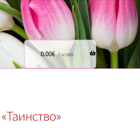
0.00
€
0 artiklit
«Таинство»