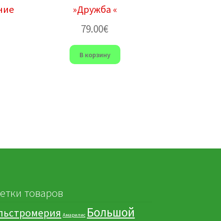
ние
»Дружба «
79.00
€
В корзину
етки товаров
Большой
льстромерия
Амарилис