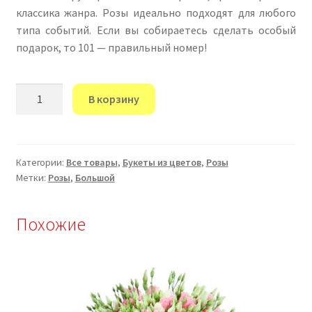
классика жанра. Розы идеально подходят для любого
типа событий. Если вы собираетесь сделать особый
подарок, то 101 — правильный номер!
Количество
В корзину
товара
“101
Красные
Эквадорские
Категории:
Все товары
,
Букеты из цветов
,
Розы
Метки:
Розы
,
Большой
розы”
Похожие