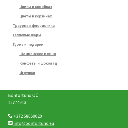
Цветы в коробках
Цветы в корзинах
Траурная флористика
Гелиевые шары
Гурмэ и подарки
Шампанское и вино
Конфеты и шоколад
Игрушки
Bonfortuno OÜ
12774913
+372 58650020
info@bonfortuno.eu