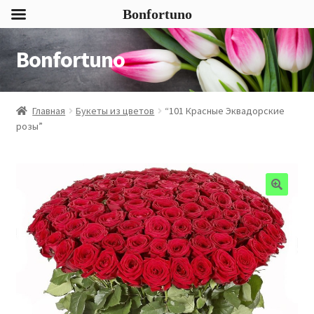
Bonfortuno
Bonfortuno
Перейти
Перейти
к
к
навигации
содержимому
Главная
Букеты из цветов
“101 Красные Эквадорские
розы”