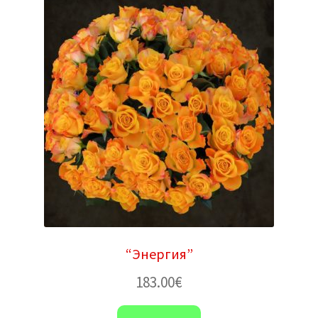
“Энергия”
183.00
€