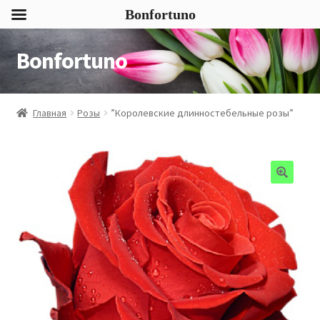
Bonfortuno
Bonfortuno
Перейти
Перейти
к
к
навигации
содержимому
Главная
Розы
”Королевские длинностебельные розы”