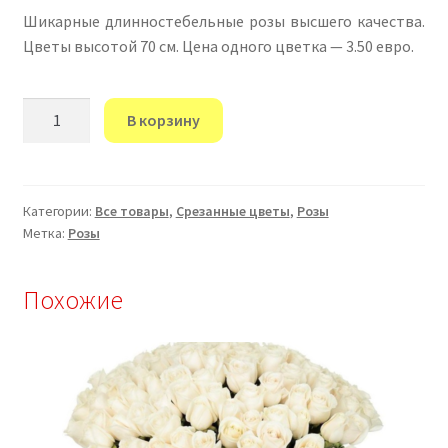
Шикарные длинностебельные розы высшего качества.
Цветы высотой 70 см. Цена одного цветка — 3.50 евро.
Количество
В корзину
товара
”Королевские
длинностебельные
розы”
Категории:
Все товары
,
Срезанные цветы
,
Розы
Метка:
Розы
Похожие