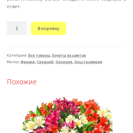
ответ.
Количество
В корзину
товара
“Грация”
Категории:
Все товары
,
Букеты из цветов
Метки:
Фрезия
,
Средний
,
Орхидея
,
Альстромерия
Похожие