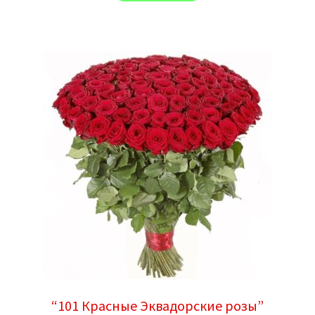
“101 Красные Эквадорские розы”