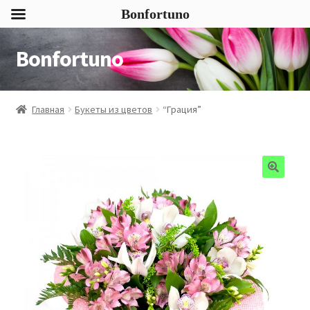
Bonfortuno
Bonfortuno
Перейти
Перейти
к
к
навигации
содержимому
Главная
Букеты из цветов
“Грация”