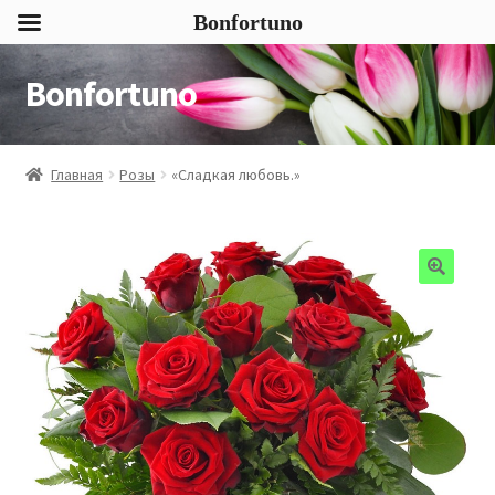
Bonfortuno
Bonfortuno
Перейти
Перейти
к
к
навигации
содержимому
Главная
Розы
«Сладкая любовь.»