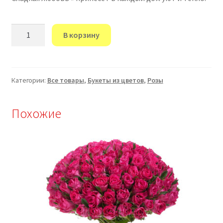
Количество
В корзину
товара
"Сладкая
любовь."
Категории:
Все товары
,
Букеты из цветов
,
Розы
Похожие