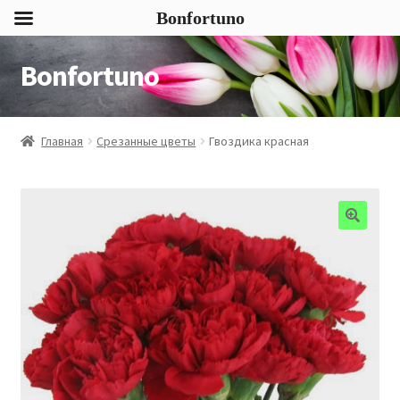
Bonfortuno
Bonfortuno
Перейти
Перейти
к
к
навигации
содержимому
Главная
Срезанные цветы
Гвоздика красная