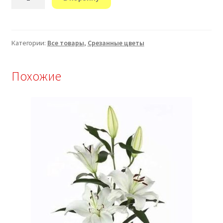
товара
Гвоздика
красная
Категории:
Все товары
,
Срезанные цветы
Похожие