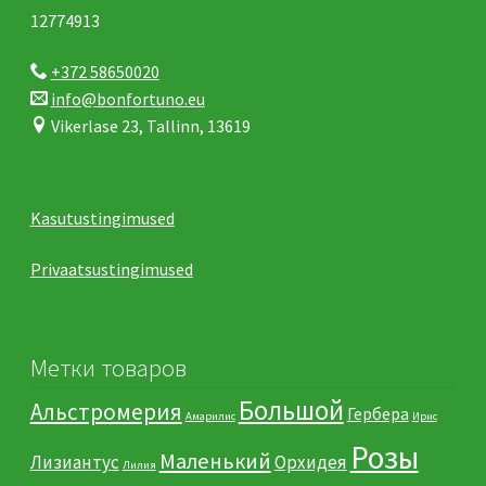
12774913
+372 58650020
info@bonfortuno.eu
Vikerlase 23, Tallinn, 13619
Kasutustingimused
Privaatsustingimused
Метки товаров
Большой
Альстромерия
Гербера
Амарилис
Ирис
Розы
Маленький
Лизиантус
Орхидея
Лилия