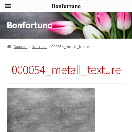
Bonfortuno
Bonfortuno
Перейти
Перейти
к
к
навигации
содержимому
Главная
Контакт
000054_metall_texture
000054_metall_texture