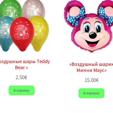
оздушные шары Teddy
»Воздушный шари
Bear »
Минни Маус»
2.50
€
15.00
€
В корзину
В корзину