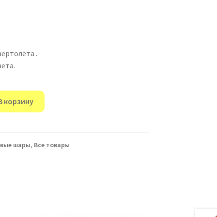
ертолёта .
ета.
В корзину
евые шары
,
Все товары