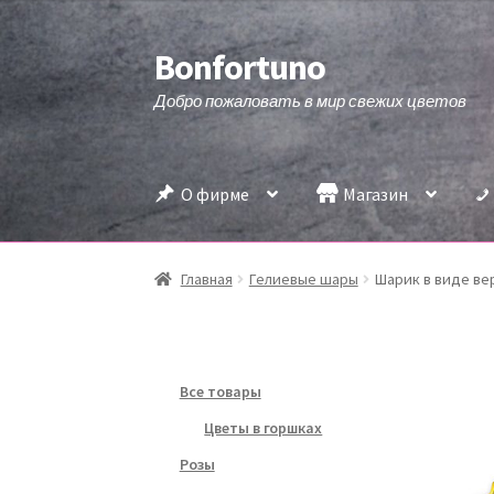
Bonfortuno
Перейти
Перейти
к
к
Добро пожаловать в мир свежих цветов
навигации
содержимому
О фирме
Магазин
Главная
Гелиевые шары
Шарик в виде вер
Все товары
Цветы в горшках
Розы