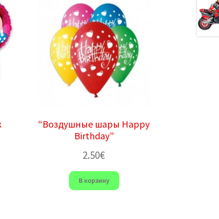
к
“Воздушные шары Happy
Birthday”
2.50
€
В корзину