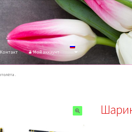
Контакт
Мой аккаунт
толёта .
Шарик