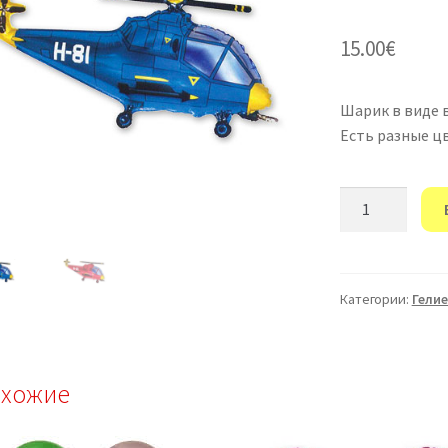
15.00
€
Шарик в виде в
Есть разные цв
Количество
товара
Шарик
в
виде
Категории:
Гели
вертолёта
.
хожие