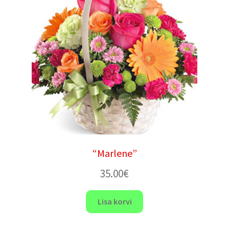
“Marlene”
35.00
€
Lisa korvi