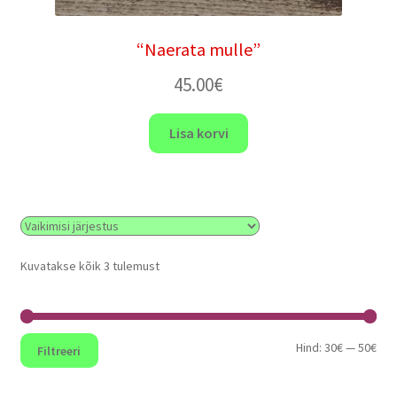
“Naerata mulle”
45.00
€
Lisa korvi
Kuvatakse kõik 3 tulemust
Min
Mak
Hind:
30€
—
50€
Filtreeri
hin
hin