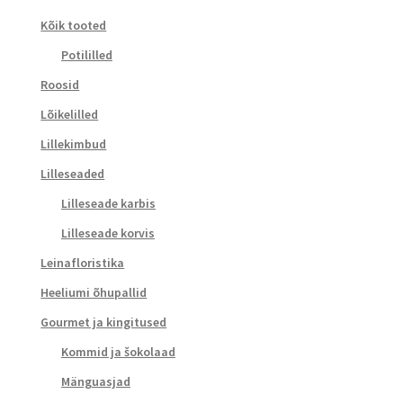
Kõik tooted
Potililled
Roosid
Lõikelilled
Lillekimbud
Lilleseaded
Lilleseade karbis
Lilleseade korvis
Leinafloristika
Heeliumi õhupallid
Gourmet ja kingitused
Kommid ja šokolaad
Mänguasjad