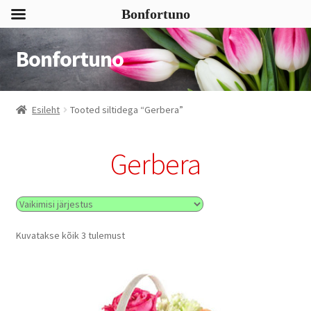
Bonfortuno
Bonfortuno
Liigu
Liigu
navigeerimisele
sisu
juurde
Esileht
Tooted siltidega “Gerbera”
Gerbera
Kuvatakse kõik 3 tulemust