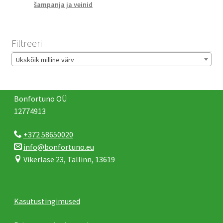
šampanja ja veinid
Filtreeri
Ükskõik milline värv
Bonfortuno OÜ
12774913
+372 58650020
info@bonfortuno.eu
Vikerlase 23, Tallinn, 13619
Kasutustingimused