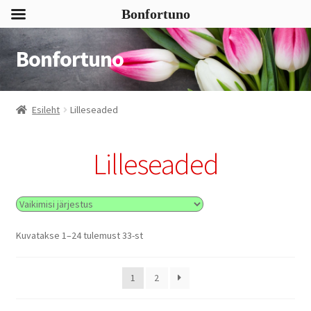
Bonfortuno
Bonfortuno
Liigu
Liigu
navigeerimisele
sisu
juurde
Esileht
Lilleseaded
Lilleseaded
Kuvatakse 1–24 tulemust 33-st
1
2