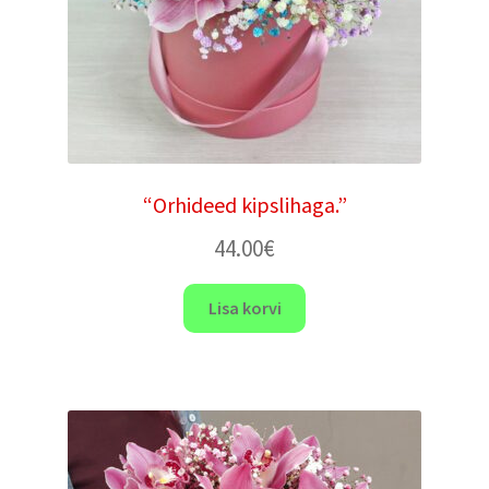
“Orhideed kipslihaga.”
44.00
€
Lisa korvi