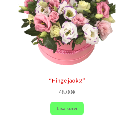
“Hinge jaoks!”
48.00
€
Lisa korvi