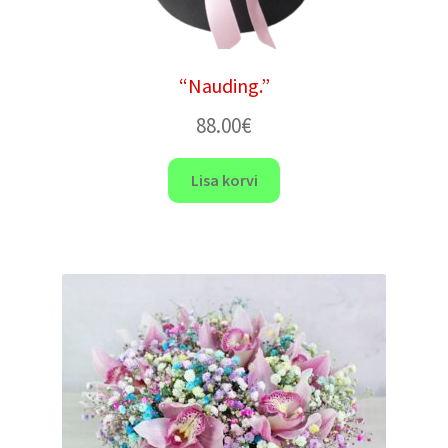
“Nauding.”
88.00
€
Lisa korvi