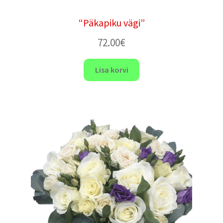
“Päkapiku vägi”
72.00
€
Lisa korvi