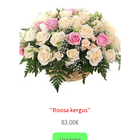
“Roosa kergus”
83.00
€
Lisa korvi