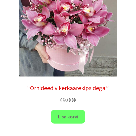
“Orhideed vikerkaarekipsidega.”
49.00
€
Lisa korvi