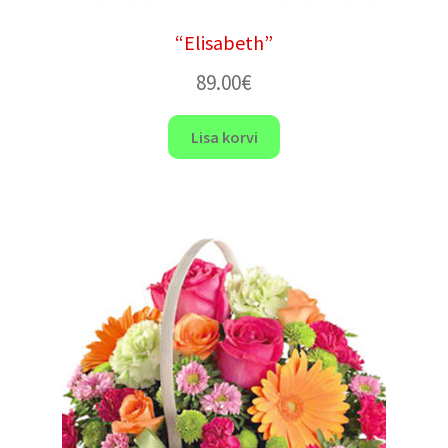
“Elisabeth”
89.00
€
Lisa korvi