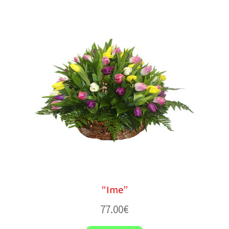
“Ime”
77.00
€