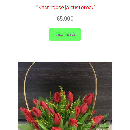
“Kast roose ja eustoma.”
65.00
€
Lisa korvi