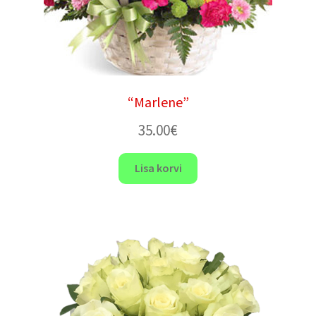
“Marlene”
35.00
€
Lisa korvi