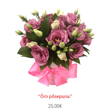
“Õrn põsepuna.”
25.00
€