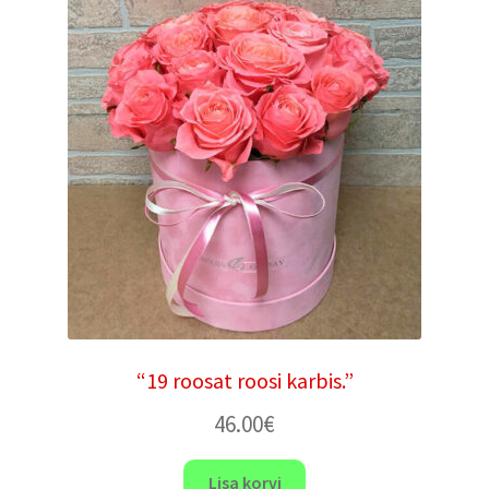
“19 roosat roosi karbis.”
46.00
€
Lisa korvi