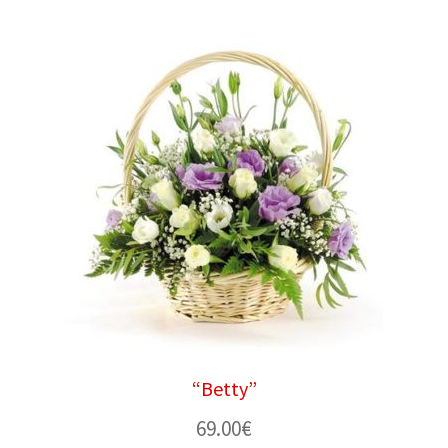
“Betty”
69.00
€