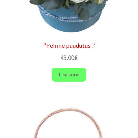
“Pehme puudutus .”
43.00
€
Lisa korvi