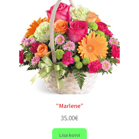
“Marlene”
35.00
€
Lisa korvi