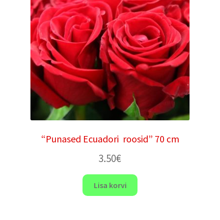
“Punased Ecuadori roosid” 70 cm
3.50
€
Lisa korvi