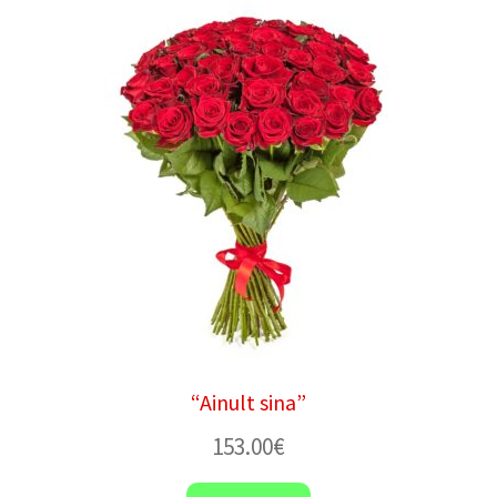
“Ainult sina”
153.00
€