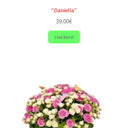
“Daniella”
39.00
€
Lisa korvi