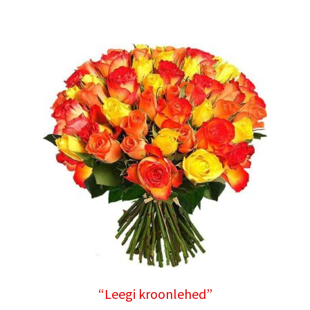
“Leegi kroonlehed”