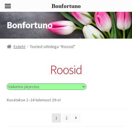
Bonfortuno
Bonfortuno
Liigu
Liigu
navigeerimisele
sisu
juurde
Esileht
Tooted siltidega “Roosid”
Roosid
Kuvatakse 1–24 tulemust 29-st
1
2