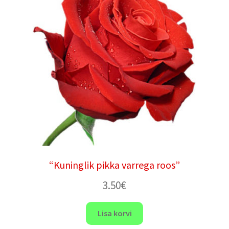
“Kuninglik pikka varrega roos”
3.50
€
Lisa korvi