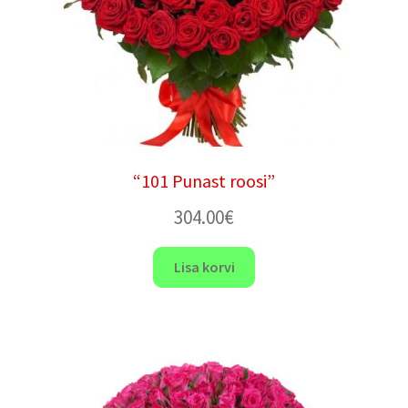
“101 Punast roosi”
304.00
€
Lisa korvi