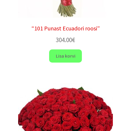
“101 Punast Ecuadori roosi”
304.00
€
Lisa korvi