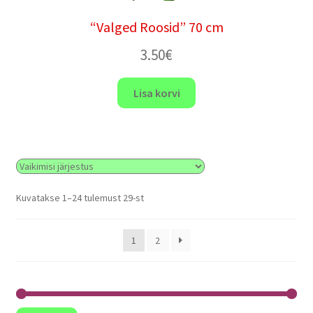
“Valged Roosid” 70 cm
3.50
€
Lisa korvi
Kuvatakse 1–24 tulemust 29-st
1
2