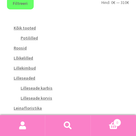
Min
Mak
Hind:
0€
—
310€
Filtreeri
hin
hin
Kõik tooted
Potililled
Roosid
Lõikelilled
Lillekimbud
Lilleseaded
Lilleseade karbis
Lilleseade korvis
Leinafloristika
Heeliumi õhupallid
0
Gourmet ja kingitused
Otsi:
Otsi