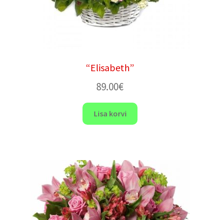
“Elisabeth”
89.00
€
Lisa korvi