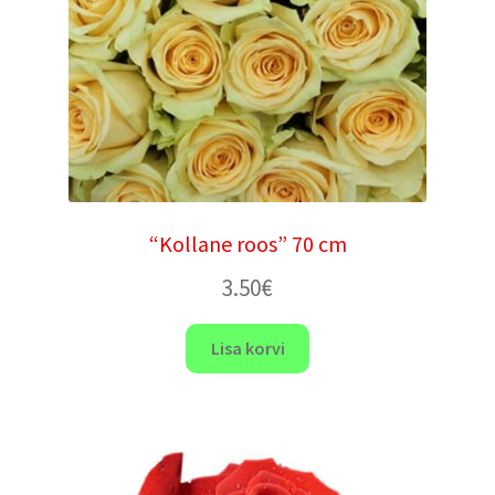
“Kollane roos” 70 cm
3.50
€
Lisa korvi