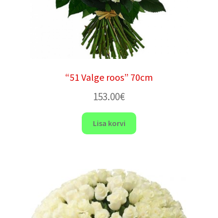
“51 Valge roos” 70cm
153.00
€
Lisa korvi