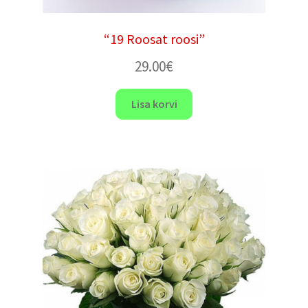
“19 Roosat roosi”
29.00
€
Lisa korvi