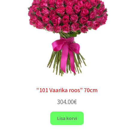
“101 Vaarika roos” 70cm
304.00
€
Lisa korvi