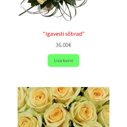
“Igavesti sõbrad”
36.00
€
Lisa korvi