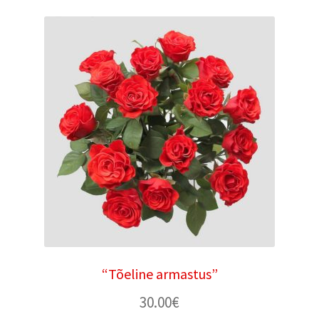
“Tõeline armastus”
30.00
€