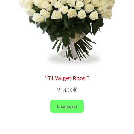
“71 Valget Roosi”
214.00
€
Lisa korvi