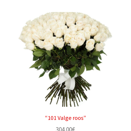
“101 Valge roos”
304.00
€