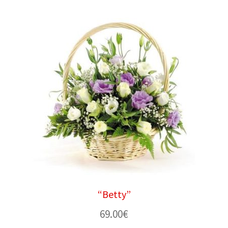
“Betty”
69.00
€