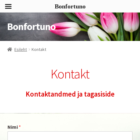
Bonfortuno
Bonfortuno
Liigu
Liigu
navigeerimisele
sisu
juurde
Esileht
Kontakt
Kontakt
Kontaktandmed ja tagasiside
Nimi
*