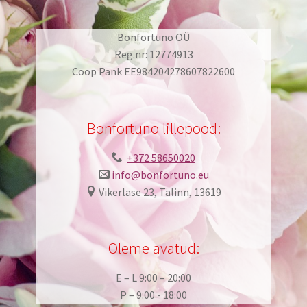
Bonfortuno OÜ
Reg.nr: 12774913
Coop Pank EE984204278607822600
Bonfortuno lillepood:
+372 58650020
info@bonfortuno.eu
Vikerlase 23, Talinn, 13619
Oleme avatud:
E – L 9:00 – 20:00
P – 9:00 - 18:00