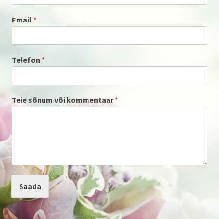
Email
*
Telefon
*
Teie sõnum või kommentaar
*
Saada