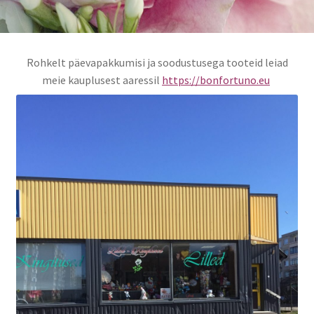
Rohkelt päevapakkumisi ja soodustusega tooteid leiad
meie kauplusest aaressil
https://bonfortuno.eu