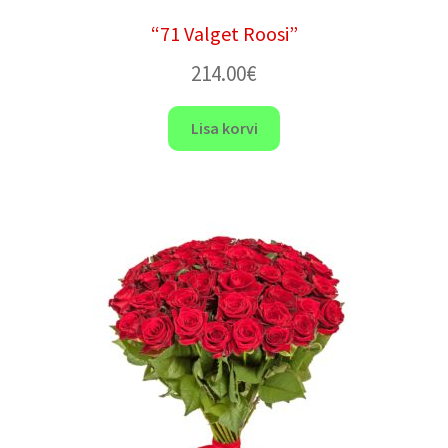
“71 Valget Roosi”
214.00
€
Lisa korvi