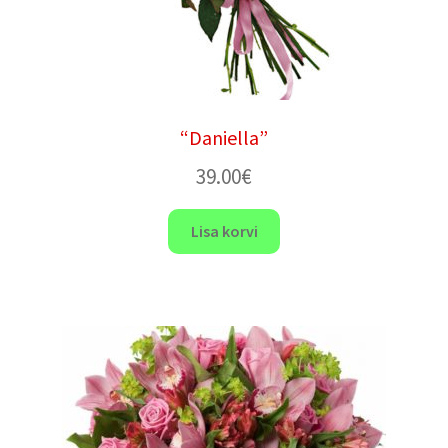
“Daniella”
39.00
€
Lisa korvi