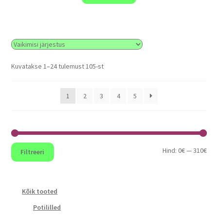
Kuvatakse 1–24 tulemust 105-st
1
2
3
4
5
Min
Mak
Hind:
0€
—
310€
Filtreeri
hin
hin
Kõik tooted
Potililled