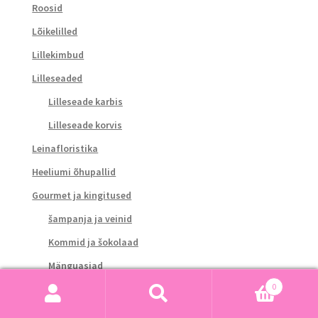
Roosid
Lõikelilled
Lillekimbud
Lilleseaded
Lilleseade karbis
Lilleseade korvis
Leinafloristika
Heeliumi õhupallid
Gourmet ja kingitused
šampanja ja veinid
Kommid ja šokolaad
Mänguasjad
0
Otsi:
Otsi