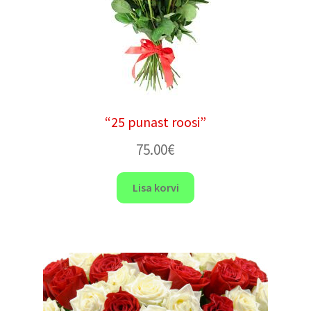
“25 punast roosi”
75.00
€
Lisa korvi