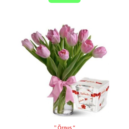
” Õrnus “