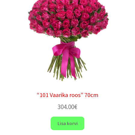
“101 Vaarika roos” 70cm
304.00
€
Lisa korvi