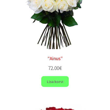
“Ainus”
72.00
€
Lisa korvi