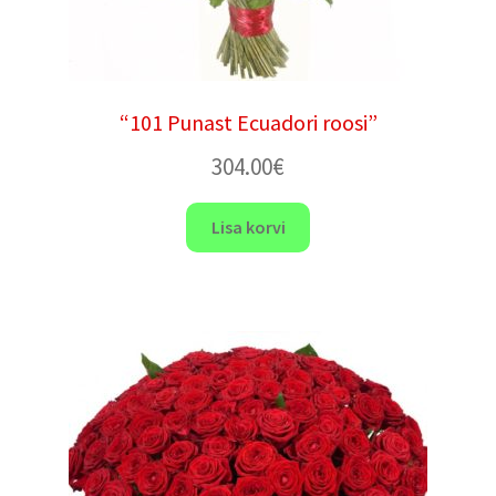
“101 Punast Ecuadori roosi”
304.00
€
Lisa korvi