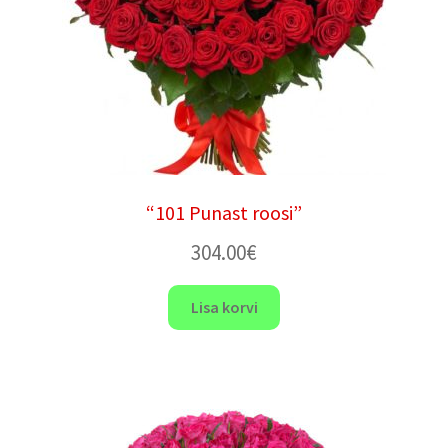
“101 Punast roosi”
304.00
€
Lisa korvi