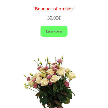
“Bouquet of orchids”
59.00
€
Lisa korvi