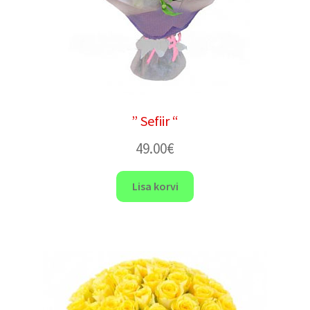
” Sefiir “
49.00
€
Lisa korvi