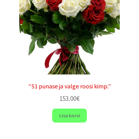
“51 punase ja valge roosi kimp.”
153.00
€
Lisa korvi