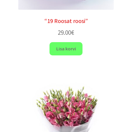
“19 Roosat roosi”
29.00
€
Lisa korvi