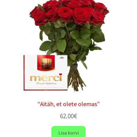
“Aitäh, et olete olemas”
62.00
€
Lisa korvi