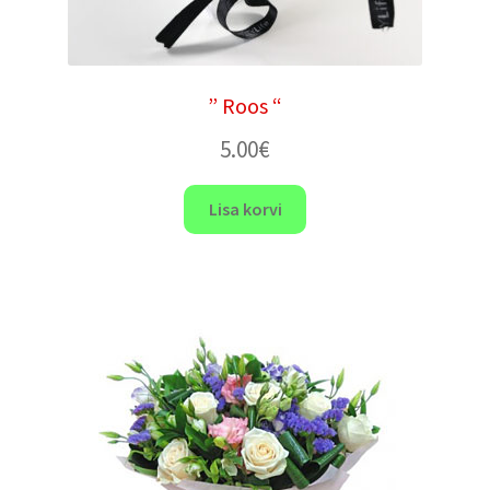
” Roos “
5.00
€
Lisa korvi