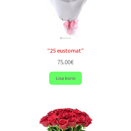
“25 eustomat”
75.00
€
Lisa korvi