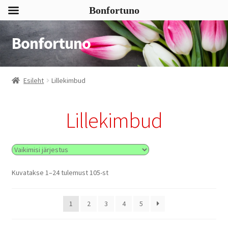
Bonfortuno
Bonfortuno
Liigu
Liigu
navigeerimisele
sisu
juurde
Esileht
Lillekimbud
Lillekimbud
Kuvatakse 1–24 tulemust 105-st
1
2
3
4
5