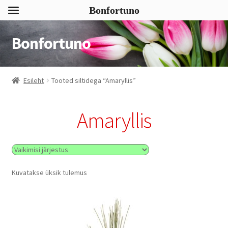
Bonfortuno
Bonfortuno
Liigu
Liigu
navigeerimisele
sisu
juurde
Esileht
Tooted siltidega “Amaryllis”
Amaryllis
Kuvatakse üksik tulemus