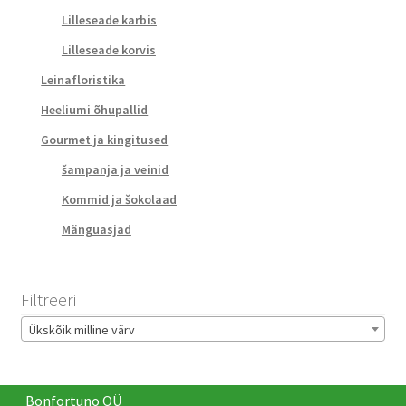
Lilleseade karbis
Lilleseade korvis
Leinafloristika
Heeliumi õhupallid
Gourmet ja kingitused
šampanja ja veinid
Kommid ja šokolaad
Mänguasjad
Filtreeri
Ükskõik milline värv
Bonfortuno OÜ