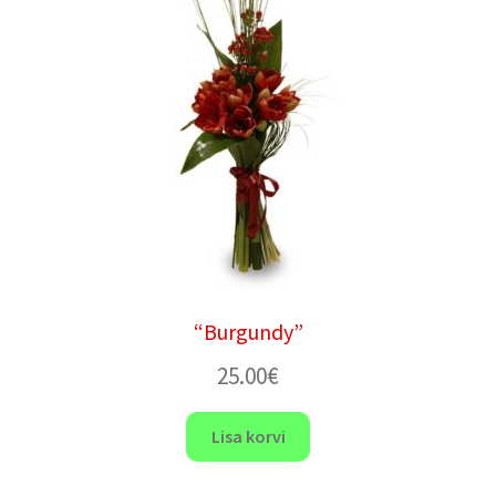
“Burgundy”
25.00
€
Lisa korvi