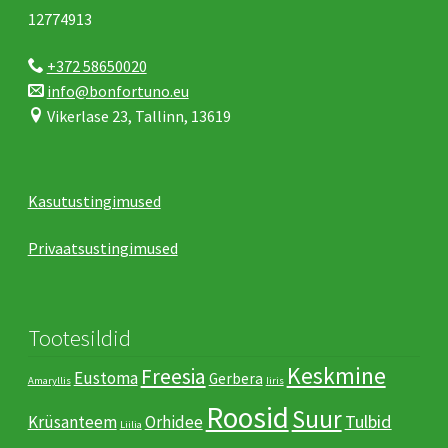
12774913
+372 58650020
info@bonfortuno.eu
Vikerlase 23, Tallinn, 13619
Kasutustingimused
Privaatsustingimused
Tootesildid
Keskmine
Freesia
Eustoma
Gerbera
Amaryllis
Iiris
Roosid
Suur
Tulbid
Krüsanteem
Orhidee
Liilia