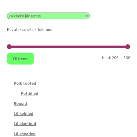
Kuvatakse üksik tulemus
Min
Mak
Hind:
20€
—
30€
Filtreeri
hin
hin
Kõik tooted
Potililled
Roosid
Lõikelilled
Lillekimbud
Lilleseaded