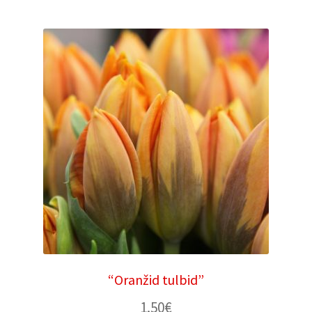
“Oranžid tulbid”
1.50
€