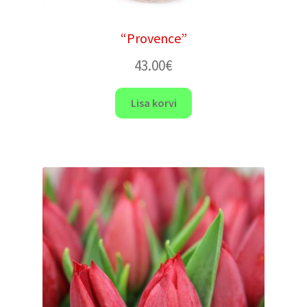
“Provence”
43.00
€
Lisa korvi