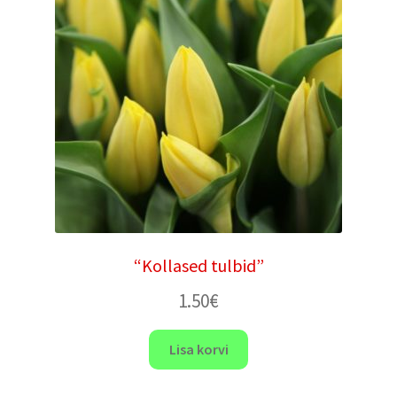
“Kollased tulbid”
1.50
€
Lisa korvi