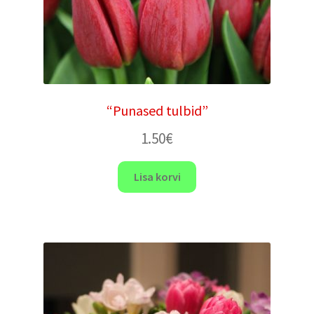
“Punased tulbid”
1.50
€
Lisa korvi