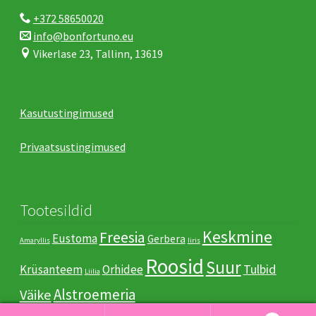
+372 58650020
info@bonfortuno.eu
Vikerlase 23, Tallinn, 13619
Kasutustingimused
Privaatsustingimused
Tootesildid
Keskmine
Freesia
Eustoma
Gerbera
Amaryllis
Iiris
Roosid
Suur
Tulbid
Krüsanteem
Orhidee
Liilia
Аlstroemeria
Väike