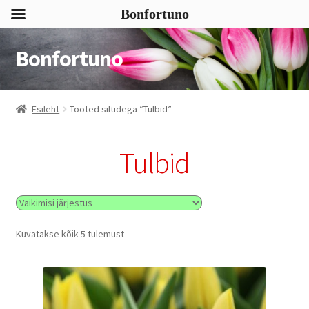
Bonfortuno
Bonfortuno
Liigu
Liigu
navigeerimisele
sisu
juurde
Esileht
Tooted siltidega “Tulbid”
Tulbid
Kuvatakse kõik 5 tulemust