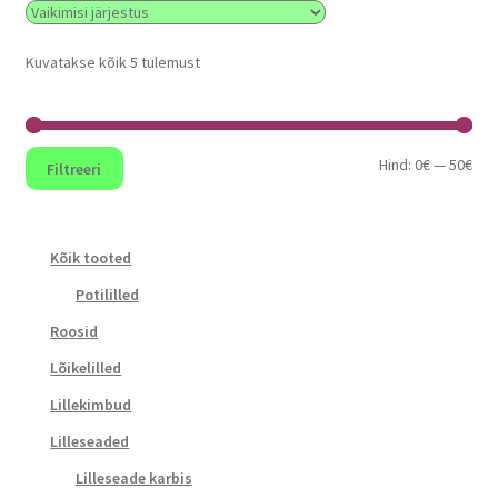
Kuvatakse kõik 5 tulemust
Min
Mak
Hind:
0€
—
50€
Filtreeri
hin
hin
Kõik tooted
Potililled
Roosid
Lõikelilled
Lillekimbud
Lilleseaded
Lilleseade karbis