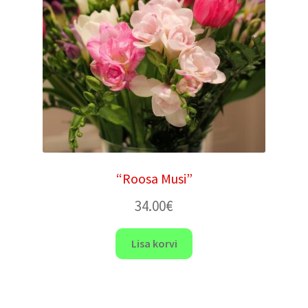
“Roosa Musi”
34.00
€
Lisa korvi