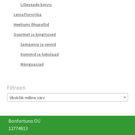
Lilleseade korvis
Leinafloristika
Heeliumi õhupallid
Gourmet ja kingitused
šampanja ja veinid
Kommid ja šokolaad
Mänguasjad
Filtreeri
Ükskõik milline värv
Bonfortuno OÜ
12774913