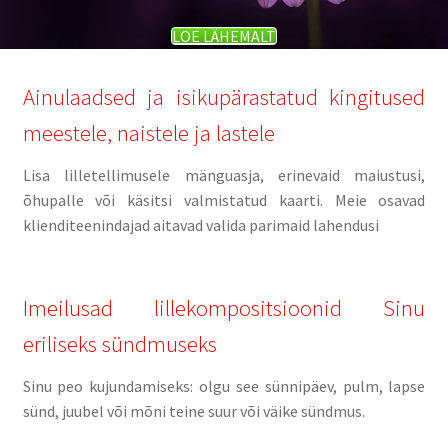
LOE LÄHEMALT
Ainulaadsed ja isikupärastatud kingitused
meestele, naistele ja lastele
Lisa lilletellimusele mänguasja, erinevaid maiustusi,
õhupalle või käsitsi valmistatud kaarti. Meie osavad
klienditeenindajad aitavad valida parimaid lahendusi
Imeilusad lillekompositsioonid Sinu
eriliseks sündmuseks
Sinu peo kujundamiseks: olgu see sünnipäev, pulm, lapse
sünd, juubel või mõni teine suur või väike sündmus.