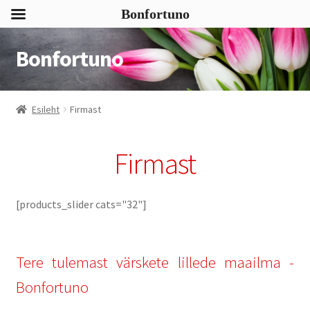
Bonfortuno
Bonfortuno
Liigu
Liigu
navigeerimisele
sisu
juurde
Esileht
Firmast
Firmast
[products_slider cats="32"]
Tere tulemast värskete lillede maailma -
Bonfortuno