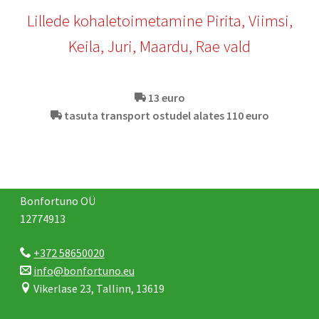
Lillede kohaletoimetamine Pirita, Viimsi,
Keila, Juri, Maardu, Rae vald
13 euro
tasuta transport ostudel alates 110 euro
Bonfortuno OÜ
12774913
+372 58650020
info@bonfortuno.eu
Vikerlase 23, Tallinn, 13619