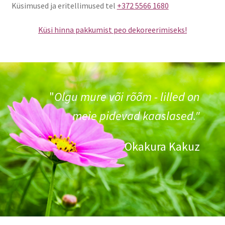
Küsimused ja eritellimused tel
+372 5566 1680
Küsi hinna pakkumist peo dekoreerimiseks!
"
Olgu mure või rõõm - lilled on
meie pidevad kaaslased."
Okakura Kakuz