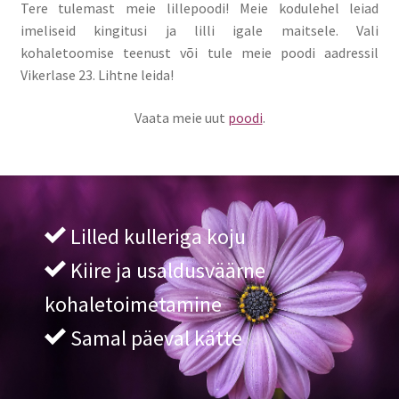
Tere tulemast meie lillepoodi! Meie kodulehel leiad
imeliseid kingitusi ja lilli igale maitsele. Vali
kohaletoomise teenust või tule meie poodi aadressil
Vikerlase 23. Lihtne leida!
Vaata meie uut
poodi
.
Lilled kulleriga koju
Kiire ja usaldusväärne
kohaletoimetamine
Samal päeval kätte