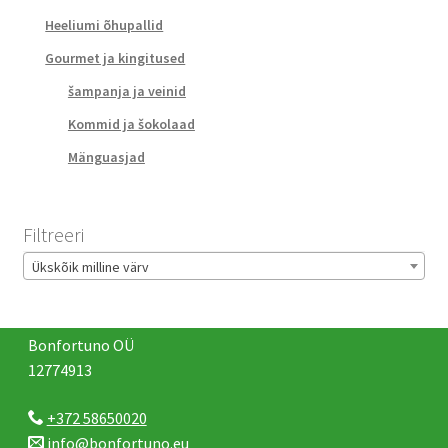
Heeliumi õhupallid
Gourmet ja kingitused
šampanja ja veinid
Kommid ja šokolaad
Mänguasjad
Filtreeri
Ükskõik milline värv
Bonfortuno OÜ
12774913
+372 58650020
info@bonfortuno.eu