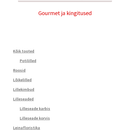
Gourmet ja kingitused
Kõik tooted
Potililled
Roosid
Lõikelilled
Lillekimbud
Lilleseaded
Lilleseade karbis
Lilleseade korvis
Leinafloristika