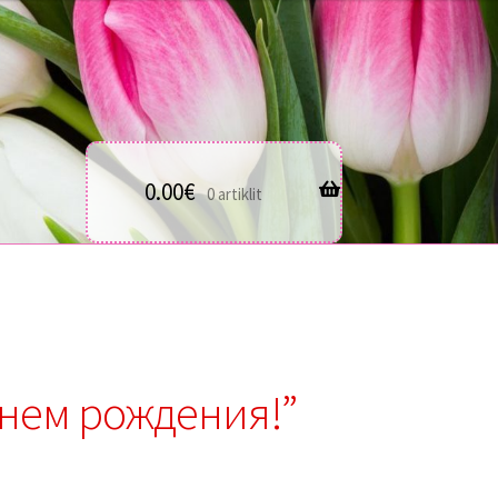
0.00
€
0 artiklit
нем ​​рождения!”