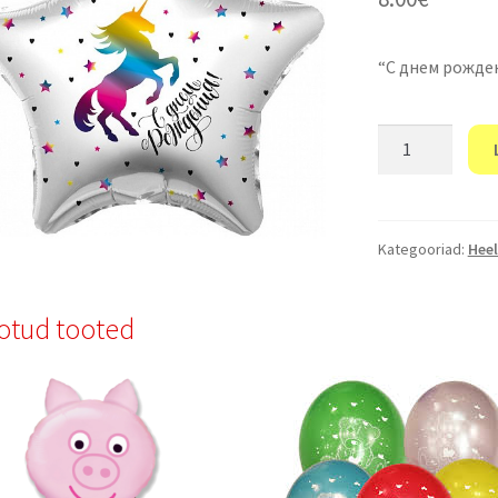
“С днем ​​рожде
"С
днем
рождения!"
kogus
Kategooriad:
Heel
otud tooted