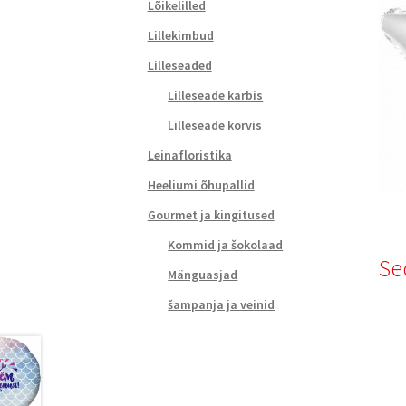
Lõikelilled
Lillekimbud
Lilleseaded
Lilleseade karbis
Lilleseade korvis
Leinafloristika
Heeliumi õhupallid
Gourmet ja kingitused
Kommid ja šokolaad
Se
Mänguasjad
šampanja ja veinid