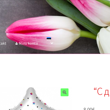
takt
Minu konto
“С д
8.00
€