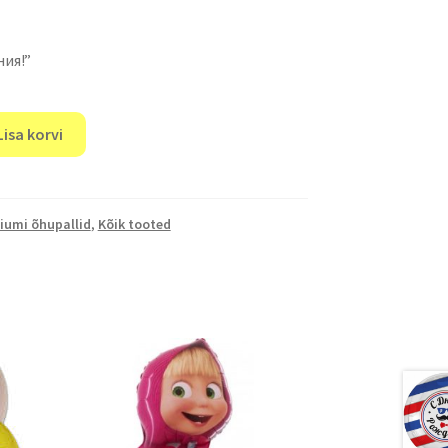
ния!”
Lisa korvi
iumi õhupallid
,
Kõik tooted