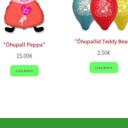
”Õhupallid Teddy Bear
“Õhupall Peppa”
2.50
€
15.00
€
Lisa korvi
Lisa korvi