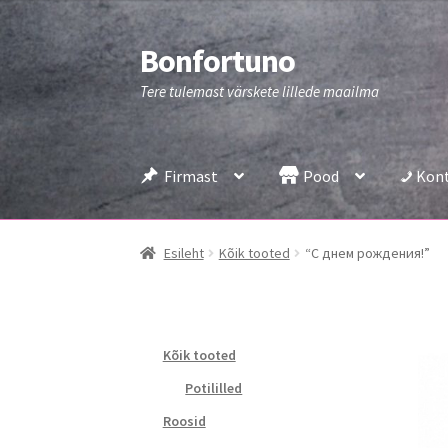
Bonfortuno
Liigu
Liigu
navigeerimisele
sisu
Tere tulemast värskete lillede maailma
juurde
Firmast
Pood
Kon
Esileht
Kõik tooted
“С днем ​​рождения!”
Kõik tooted
Potililled
Roosid