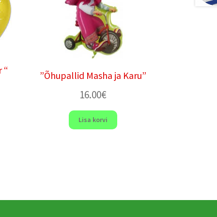
 “
”Õhupallid Masha ja Karu”
16.00
€
Lisa korvi