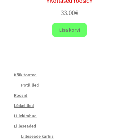
«Kollased roosid»
33.00
€
Lisa korvi
Kõik tooted
Potililled
Roosid
Lõikelilled
Lillekimbud
Lilleseaded
Lilleseade karbis