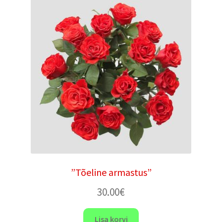
”Tõeline armastus”
30.00
€
Lisa korvi