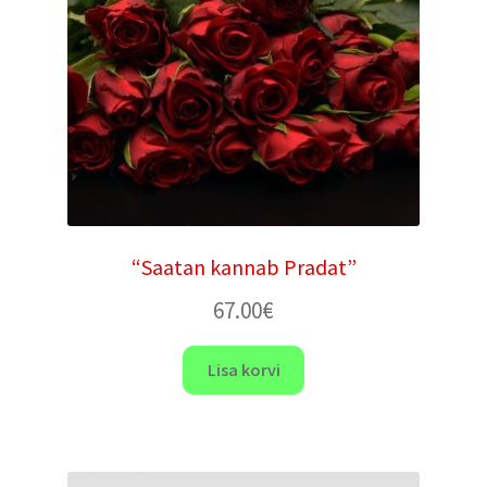
“Saatan kannab Pradat”
67.00
€
Lisa korvi