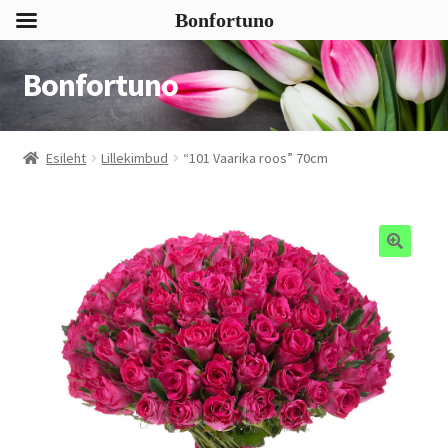
Bonfortuno
Bonfortuno
Liigu
Liigu
navigeerimisele
sisu
juurde
Esileht
Lillekimbud
“101 Vaarika roos” 70cm