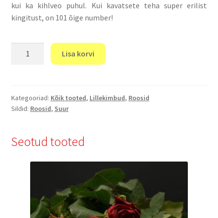
kui ka kihlveo puhul. Kui kavatsete teha super erilist
kingitust, on 101 õige number!
"101
Lisa korvi
Vaarika
roos"
70cm
kogus
Kategooriad:
Kõik tooted
,
Lillekimbud
,
Roosid
Sildid:
Roosid
,
Suur
Seotud tooted