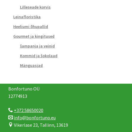
Lilleseade korvis
Leinafloristika
Heeliumi õhupallid
Gourmet ja kingitused
šampanja ja veinid
Kommid ja šokolaad
Mänguasjad
Bonfortuno OÜ
12774913
+372 58650020
info@bonfortuno.eu
Vikerlase 23, Tallinn, 13619