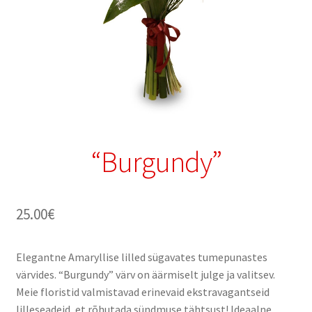
“Burgundy”
25.00
€
Elegantne Amaryllise lilled sügavates tumepunastes
värvides. “Burgundy” värv on äärmiselt julge ja valitsev.
Meie floristid valmistavad erinevaid ekstravagantseid
lilleseadeid, et rõhutada sündmuse tähtsust! Ideaalne