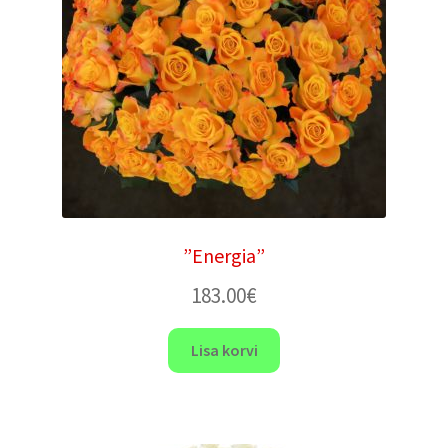
”Energia”
183.00
€
Lisa korvi