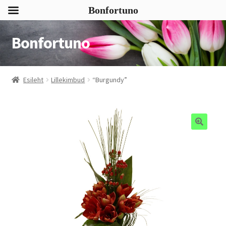
Bonfortuno
Bonfortuno
Liigu
Liigu
navigeerimisele
sisu
juurde
Esileht
Lillekimbud
“Burgundy”