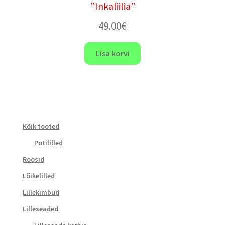
”Inkaliilia”
49.00
€
Lisa korvi
Kõik tooted
Potililled
Roosid
Lõikelilled
Lillekimbud
Lilleseaded