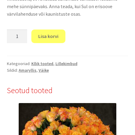
mehe sünnipäevaks. Anna teada, kui Sul on erisoove
värvilahenduse või kaunistuste osas.
“Burgundy”
Lisa korvi
kogus
Kategooriad:
Kõik tooted
,
Lillekimbud
Sildid:
Amaryllis
,
Väike
Seotud tooted