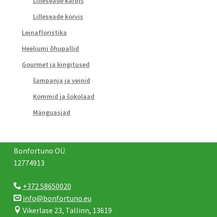
Lilleseade karbis
Lilleseade korvis
Leinafloristika
Heeliumi õhupallid
Gourmet ja kingitused
šampanja ja veinid
Kommid ja šokolaad
Mänguasjad
Bonfortuno OÜ
12774913
+372 58650020
info@bonfortuno.eu
Vikerlase 23, Tallinn, 13619