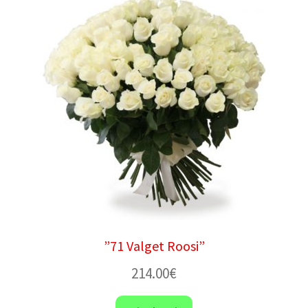
”71 Valget Roosi”
214.00
€