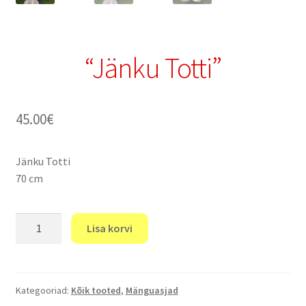
“Jänku Totti”
45.00
€
Jänku Totti
70 cm
"Jänku
Lisa korvi
Totti"
kogus
Kategooriad:
Kõik tooted
,
Mänguasjad