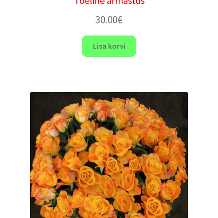
”Tõeline armastus”
30.00
€
Lisa korvi