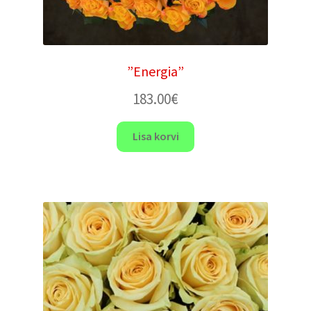
”Energia”
183.00
€
Lisa korvi