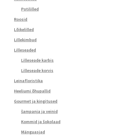
Potililled
Roosid
Lõikelilled
Lillekimbud
Lilleseaded
Lilleseade karbis
Lilleseade korvis
Leinafloristika
Heeliumi õhupallid
Gourmet ja kingitused
šampanja ja veinid
Kommid ja šokolaad
Mänguasjad