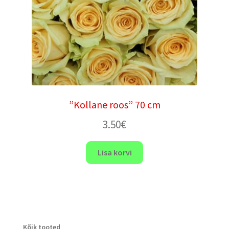
”Kollane roos” 70 cm
3.50
€
Lisa korvi
Kõik tooted