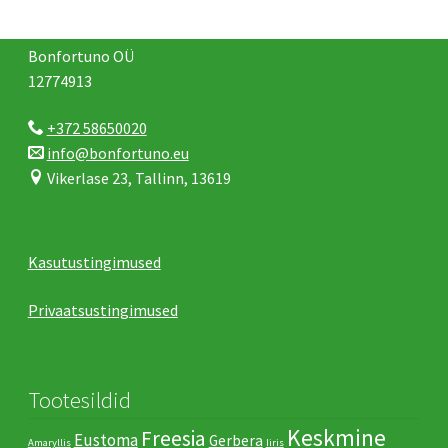
Bonfortuno OÜ
12774913
+372 58650020
info@bonfortuno.eu
Vikerlase 23, Tallinn, 13619
Kasutustingimused
Privaatsustingimused
Tootesildid
Keskmine
Freesia
Eustoma
Gerbera
Amaryllis
Iiris