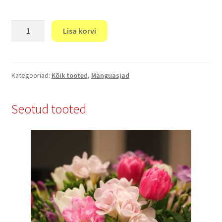
Kaisutüdruk
Lisa korvi
-
25
cm.
kogus
Kategooriad:
Kõik tooted
,
Mänguasjad
Seotud tooted