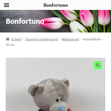
Bonfortuno
Bonfortuno
Liigu
Liigu
navigeerimisele
sisu
juurde
Esileht
Gourmet ja kingitused
Mänguasjad
Kaisutüdruk –
25 cm.