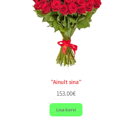
”Ainult sina”
153.00
€
Lisa korvi