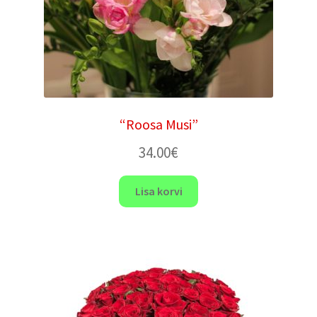
“Roosa Musi”
34.00
€
Lisa korvi