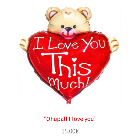
”Õhupall I love you”
15.00
€