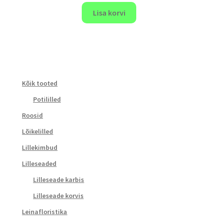
Lisa korvi
Kõik tooted
Potililled
Roosid
Lõikelilled
Lillekimbud
Lilleseaded
Lilleseade karbis
Lilleseade korvis
Leinafloristika