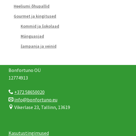
Heeliumi õhupallid
Gourmet ja kingitused
Kommid ja šokolaad
Mänguasjad
šampanja ja veinid
Bonfortuno OÜ
12774913
+372 58650020
info@bonfortuno.eu
Vikerlase 23, Tallinn, 13619
Kasutustingimused