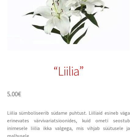
“Liilia”
5.00
€
Liilia sümboliseerib südame puhtust. Liiliaid esineb väga
erinevates värvivariatsioonides, kuid ometi seostub
inimesele liilia ikka valgega, mis vihjab süütusele ja
malbusele.