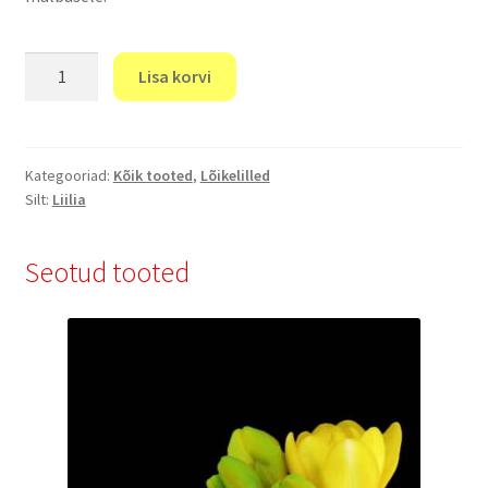
"Liilia"
Lisa korvi
kogus
Kategooriad:
Kõik tooted
,
Lõikelilled
Silt:
Liilia
Seotud tooted