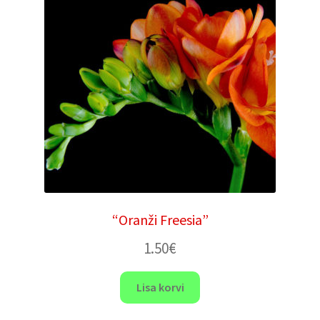
“Oranži Freesia”
1.50
€
Lisa korvi