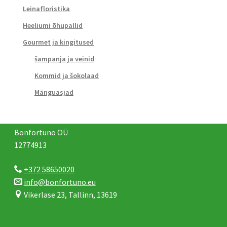
Leinafloristika
Heeliumi õhupallid
Gourmet ja kingitused
šampanja ja veinid
Kommid ja šokolaad
Mänguasjad
Bonfortuno OÜ
12774913
+372 58650020
info@bonfortuno.eu
Vikerlase 23, Tallinn, 13619