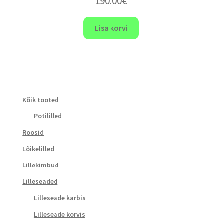
190.00
€
Lisa korvi
Kõik tooted
Potililled
Roosid
Lõikelilled
Lillekimbud
Lilleseaded
Lilleseade karbis
Lilleseade korvis