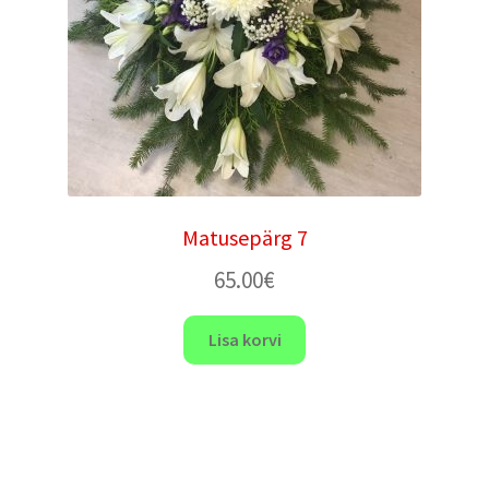
Matusepärg 7
65.00
€
Lisa korvi