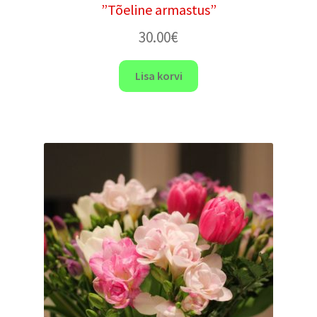
”Tõeline armastus”
30.00
€
Lisa korvi