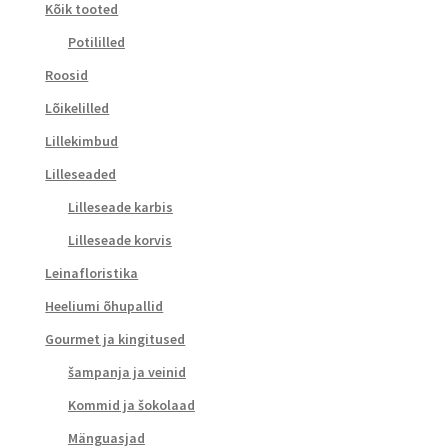
Kõik tooted
Potililled
Roosid
Lõikelilled
Lillekimbud
Lilleseaded
Lilleseade karbis
Lilleseade korvis
Leinafloristika
Heeliumi õhupallid
Gourmet ja kingitused
šampanja ja veinid
Kommid ja šokolaad
Mänguasjad