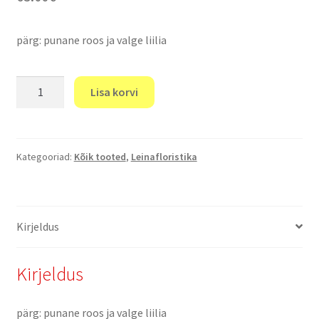
pärg: punane roos ja valge liilia
Matusepärg
Lisa korvi
5
kogus
Kategooriad:
Kõik tooted
,
Leinafloristika
Kirjeldus
Kirjeldus
pärg: punane roos ja valge liilia