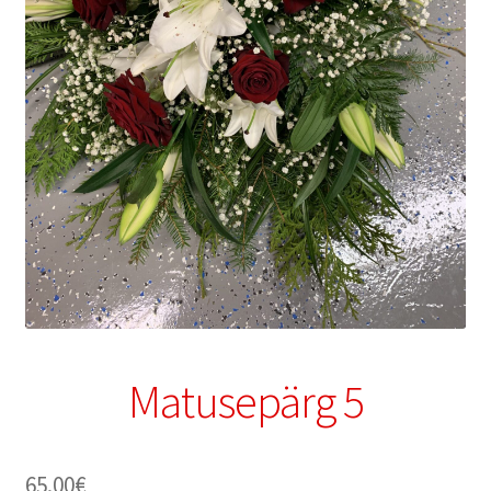
Matusepärg 5
65.00
€