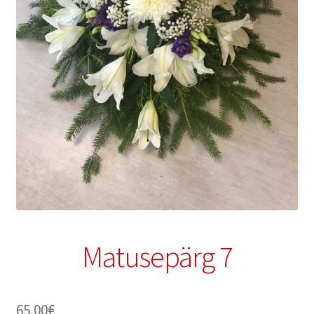
Matusepärg 7
65.00
€