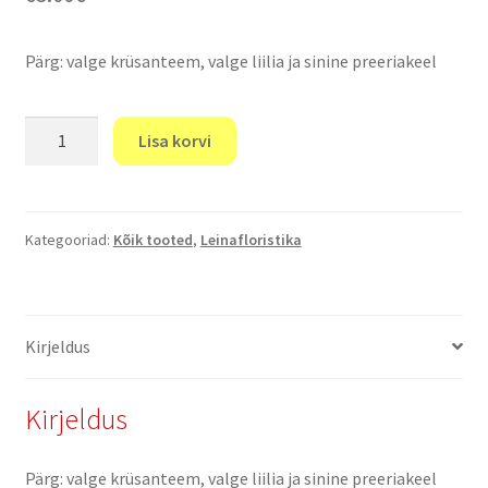
Pärg: valge krüsanteem, valge liilia ja sinine preeriakeel
Matusepärg
Lisa korvi
7
kogus
Kategooriad:
Kõik tooted
,
Leinafloristika
Kirjeldus
Kirjeldus
Pärg: valge krüsanteem, valge liilia ja sinine preeriakeel