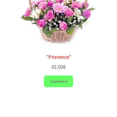
”Provence”
43.00
€
Lisa korvi