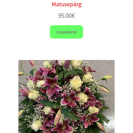
Matusepärg
95.00
€
Lisa korvi