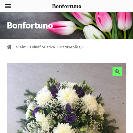
Bonfortuno
Bonfortuno
Liigu
Liigu
navigeerimisele
sisu
juurde
Esileht
Leinafloristika
Matusepärg 7