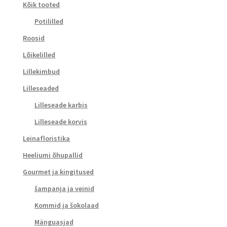
Kõik tooted
Potililled
Roosid
Lõikelilled
Lillekimbud
Lilleseaded
Lilleseade karbis
Lilleseade korvis
Leinafloristika
Heeliumi õhupallid
Gourmet ja kingitused
šampanja ja veinid
Kommid ja šokolaad
Mänguasjad