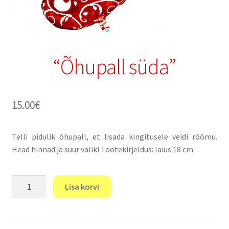
“Õhupall süda”
15.00
€
Telli pidulik õhupall, et lisada kingitusele veidi rõõmu.
Head hinnad ja suur valik! Tootekirjeldus: laius 18 cm
"Õhupall
Lisa korvi
süda"
kogus