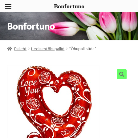
Bonfortuno
Bonfortuno
Liigu
Liigu
navigeerimisele
sisu
juurde
Esileht
Heeliumi õhupallid
“Õhupall süda”