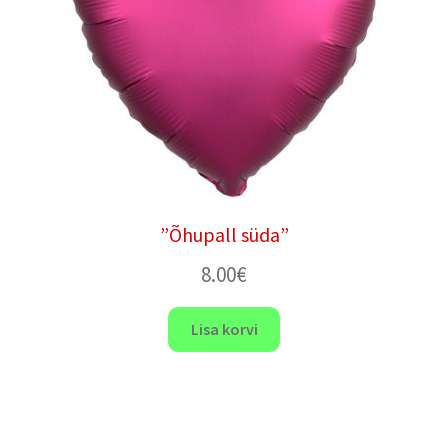
”Õhupall süda”
8.00
€
Lisa korvi