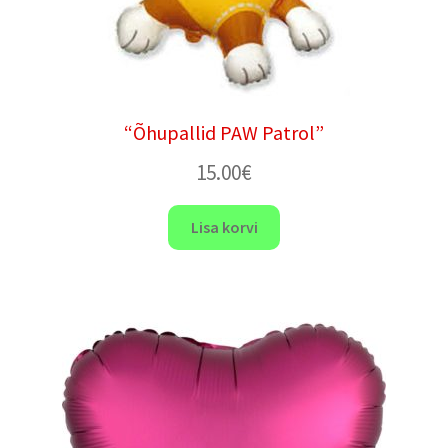
“Õhupallid PAW Patrol”
15.00
€
Lisa korvi