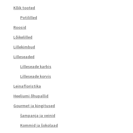
Kõik tooted
Potililled
Roosid
Lõikelilled
Lillekimbud
Lilleseaded
Lilleseade karbis
Lilleseade korvis
Leinafloristika
Heeliumi õhupallid
Gourmet ja kingitused
šampanja ja veinid
Kommid ja šokolaad