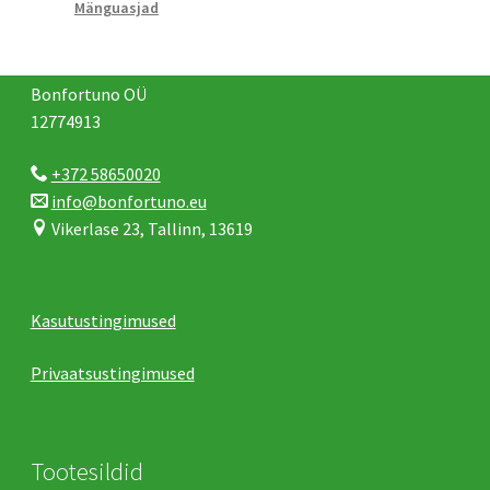
Mänguasjad
Bonfortuno OÜ
12774913
+372 58650020
info@bonfortuno.eu
Vikerlase 23, Tallinn, 13619
Kasutustingimused
Privaatsustingimused
Tootesildid