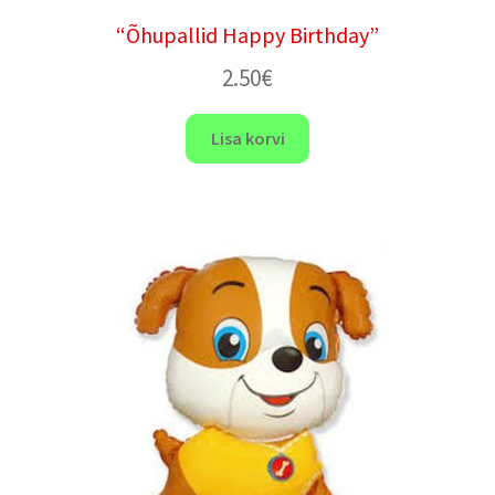
“Õhupallid Happy Birthday”
2.50
€
Lisa korvi