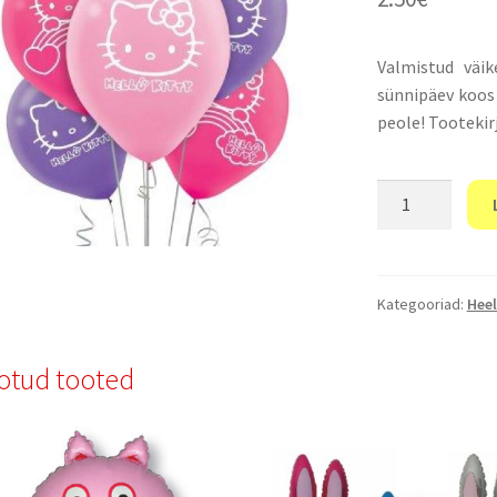
Valmistud väik
sünnipäev koos 
peole! Tootekirj
“Õhupallid
Hello
Kitty”
kogus
Kategooriad:
Heel
otud tooted