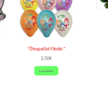
”Õhupallid Fiksiki “
2.50
€
Lisa korvi