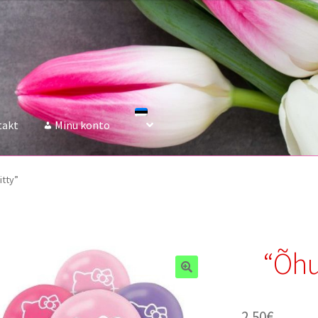
takt
Minu konto
itty”
“Õhup
2.50
€