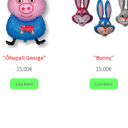
“Õhupall George”
“Bunny”
15.00
€
15.00
€
Lisa korvi
Lisa korvi