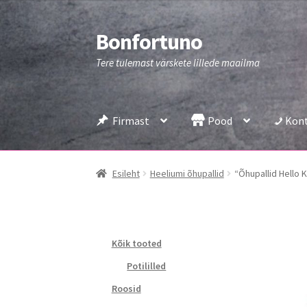
Bonfortuno
Liigu
Liigu
navigeerimisele
sisu
Tere tulemast värskete lillede maailma
juurde
Firmast
Pood
Kon
Esileht
Heeliumi õhupallid
“Õhupallid Hello K
Kõik tooted
Potililled
Roosid