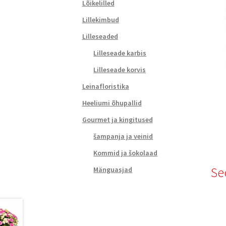
Lõikelilled
Lillekimbud
Lilleseaded
Lilleseade karbis
Lilleseade korvis
Leinafloristika
Heeliumi õhupallid
Gourmet ja kingitused
šampanja ja veinid
Kommid ja šokolaad
Se
Mänguasjad