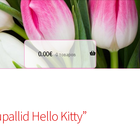
0.00
€
0 товаров
allid Hello Kitty”