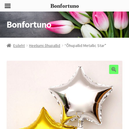
Bonfortuno
Bonfortuno
Liigu
Liigu
navigeerimisele
sisu
juurde
Esileht
Heeliumi õhupallid
“Õhupallid Metallic Star”