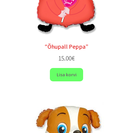
“Õhupall Peppa”
15.00
€
Lisa korvi