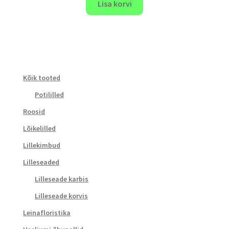
Lisa korvi
Kõik tooted
Potililled
Roosid
Lõikelilled
Lillekimbud
Lilleseaded
Lilleseade karbis
Lilleseade korvis
Leinafloristika