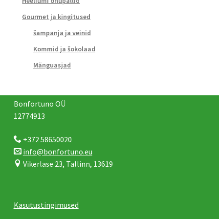
Heeliumi õhupallid
Gourmet ja kingitused
šampanja ja veinid
Kommid ja šokolaad
Mänguasjad
Bonfortuno OÜ
12774913
+372 58650020
info@bonfortuno.eu
Vikerlase 23, Tallinn, 13619
Kasutustingimused