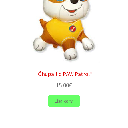
“Õhupallid PAW Patrol”
15.00
€
Lisa korvi