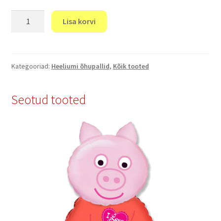
"Õhupallid
Lisa korvi
Metallic
Star"
kogus
Kategooriad:
Heeliumi õhupallid
,
Kõik tooted
Seotud tooted