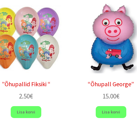
”Õhupallid Fiksiki “
“Õhupall George”
2.50
€
15.00
€
Lisa korvi
Lisa korvi