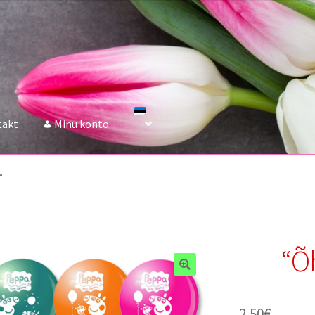
takt
Minu konto
”
“Õ
2.50
€