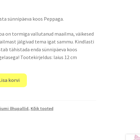
asta sünnipäeva koos Peppaga.
pa on tormiga vallutanud maailma, väikesed
ilmast jälgivad tema igat sammu. Kindlasti
istab tähistada enda sünnipäeva koos
elasega! Tootekirjeldus: laius 12 cm
Lisa korvi
iumi õhupallid
,
Kõik tooted