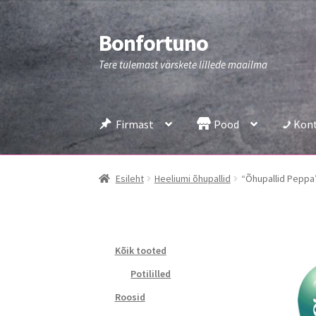
Bonfortuno
Liigu
Liigu
navigeerimisele
sisu
Tere tulemast värskete lillede maailma
juurde
Firmast
Pood
Kon
Esileht
Heeliumi õhupallid
“Õhupallid Peppa
Kõik tooted
Potililled
Roosid