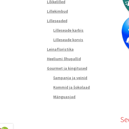
Lõikelilled
Lillekimbud
Lilleseaded
Lilleseade karbis
Lilleseade korvis
Leinafloristika
Heeliumi õhupallid
Gourmet ja kingitused
šampanja ja veinid
Kommid ja šokolaad
Mänguasjad
Se