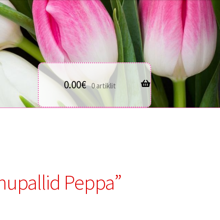
0.00
€
0 artiklit
hupallid Peppa”