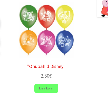
”Õhupallid Disney”
2.50
€
Lisa korvi