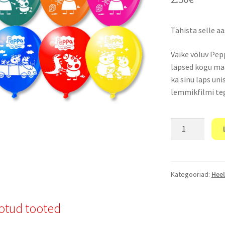
Tähista selle a
Väike võluv Pep
lapsed kogu maa
ka sinu laps un
lemmikfilmi teg
“Õhupallid
Peppa”
kogus
Kategooriad:
Heel
otud tooted