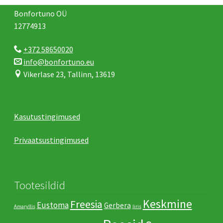
Bonfortuno OÜ
12774913
+372 58650020
info@bonfortuno.eu
Vikerlase 23, Tallinn, 13619
Kasutustingimused
Privaatsustingimused
Tootesildid
Keskmine
Freesia
Eustoma
Gerbera
Amaryllis
Iiris