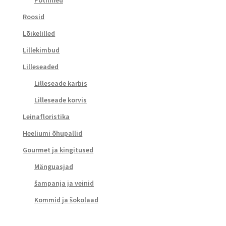
Roosid
Lõikelilled
Lillekimbud
Lilleseaded
Lilleseade karbis
Lilleseade korvis
Leinafloristika
Heeliumi õhupallid
Gourmet ja kingitused
Mänguasjad
šampanja ja veinid
Kommid ja šokolaad