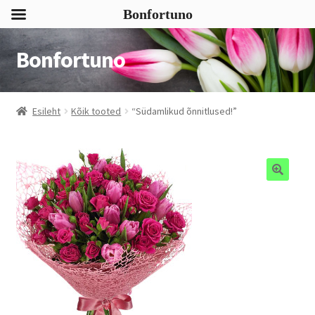
Bonfortuno
Bonfortuno
Liigu
Liigu
navigeerimisele
sisu
juurde
Esileht
Kõik tooted
“Südamlikud õnnitlused!”