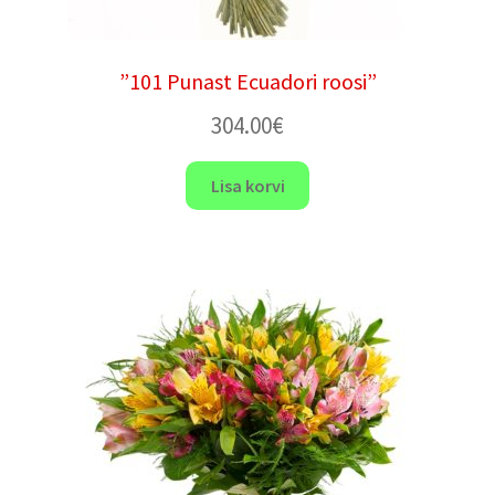
”101 Punast Ecuadori roosi”
304.00
€
Lisa korvi