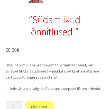
“Südamlikud
õnnitlused!”
58.00
€
Imeline kimp ja kõige soojemad, õrnamad sõnad, mis
tulevad lihtsalt südamest – puudutavad kahtlemata teie
vastuvõtjat hinge sügavusteni!
Lillede värvus ja valgus võivad aastaaegade lõikes erineda.
"Südamlikud
Lisa korvi