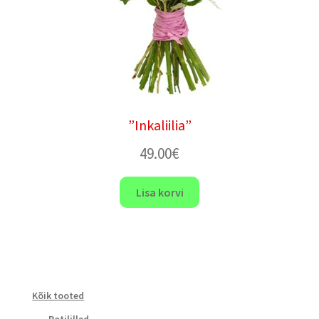
”Inkaliilia”
49.00
€
Lisa korvi
Kõik tooted
Potililled