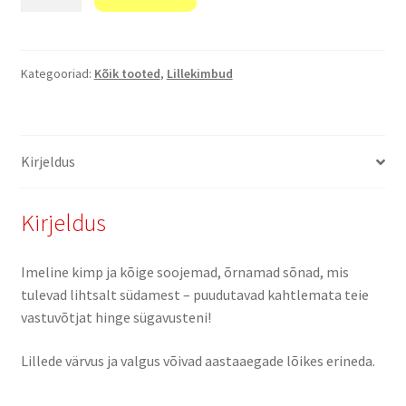
õnnitlused!"
kogus
Kategooriad:
Kõik tooted
,
Lillekimbud
Kirjeldus
Kirjeldus
Imeline kimp ja kõige soojemad, õrnamad sõnad, mis
tulevad lihtsalt südamest – puudutavad kahtlemata teie
vastuvõtjat hinge sügavusteni!
Lillede värvus ja valgus võivad aastaaegade lõikes erineda.