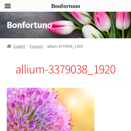
Bonfortuno
Bonfortuno
Liigu
Liigu
navigeerimisele
sisu
juurde
Esileht
Firmast
allium-3379038_1920
allium-3379038_1920