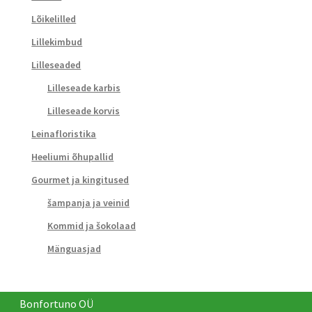
Lõikelilled
Lillekimbud
Lilleseaded
Lilleseade karbis
Lilleseade korvis
Leinafloristika
Heeliumi õhupallid
Gourmet ja kingitused
šampanja ja veinid
Kommid ja šokolaad
Mänguasjad
Bonfortuno OÜ