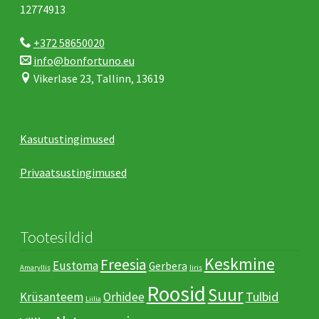
12774913
+372 58650020
info@bonfortuno.eu
Vikerlase 23, Tallinn, 13619
Kasutustingimused
Privaatsustingimused
Tootesildid
Keskmine
Freesia
Eustoma
Gerbera
Amaryllis
Iiris
Roosid
Suur
Tulbid
Krüsanteem
Orhidee
Liilia