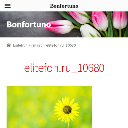
Bonfortuno
Bonfortuno
Liigu
Liigu
navigeerimisele
sisu
juurde
Esileht
Firmast
elitefon.ru_10680
elitefon.ru_10680