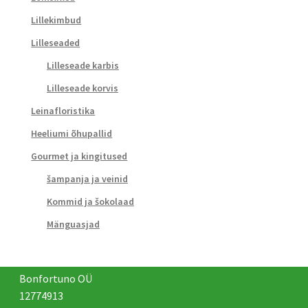
Lillekimbud
Lilleseaded
Lilleseade karbis
Lilleseade korvis
Leinafloristika
Heeliumi õhupallid
Gourmet ja kingitused
šampanja ja veinid
Kommid ja šokolaad
Mänguasjad
Bonfortuno OÜ
12774913