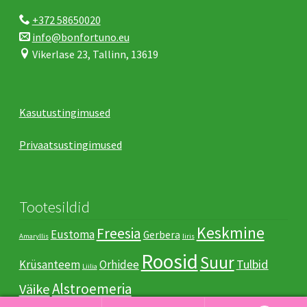
+372 58650020
info@bonfortuno.eu
Vikerlase 23, Tallinn, 13619
Kasutustingimused
Privaatsustingimused
Tootesildid
Keskmine
Freesia
Eustoma
Gerbera
Amaryllis
Iiris
Roosid
Suur
Tulbid
Krüsanteem
Orhidee
Liilia
Аlstroemeria
Väike