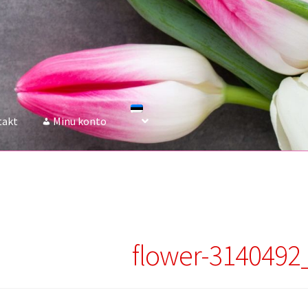
takt
Minu konto
flower-3140492