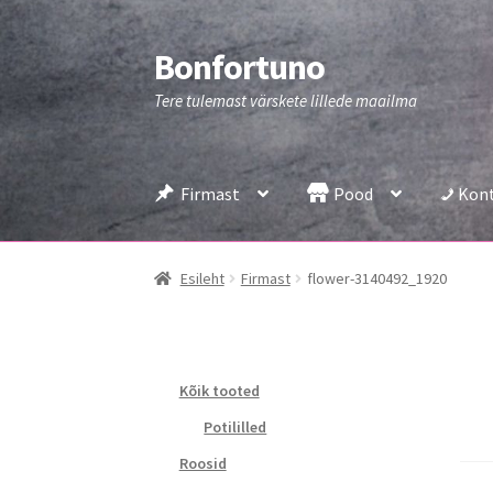
Bonfortuno
Liigu
Liigu
navigeerimisele
sisu
Tere tulemast värskete lillede maailma
juurde
Firmast
Pood
Kon
Esileht
Firmast
flower-3140492_1920
Kõik tooted
Potililled
Roosid