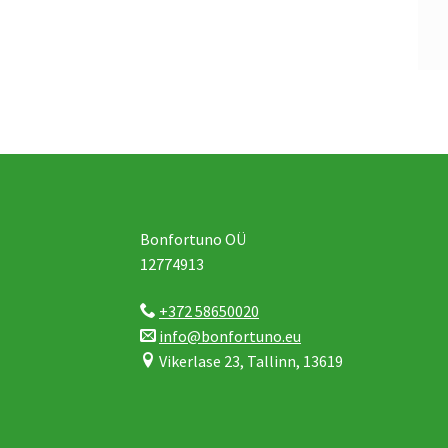
Bonfortuno OÜ
12774913
+372 58650020
info@bonfortuno.eu
Vikerlase 23, Tallinn, 13619