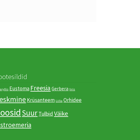
ootesildid
Freesia
Eustoma
Gerbera
ryllis
Iiris
eskmine
Krüsanteem
Orhidee
Liilia
oosid
Suur
Väike
Tulbid
lstroemeria