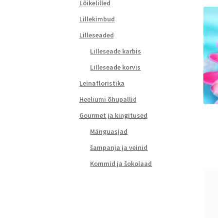
Lõikelilled
Lillekimbud
Lilleseaded
Lilleseade karbis
Lilleseade korvis
Leinafloristika
Heeliumi õhupallid
Gourmet ja kingitused
Mänguasjad
šampanja ja veinid
Kommid ja šokolaad