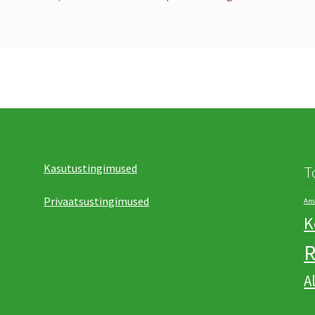
Kasutustingimused
T
Privaatsustingimused
Ama
K
R
А