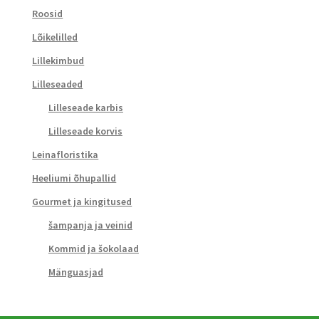
Roosid
Lõikelilled
Lillekimbud
Lilleseaded
Lilleseade karbis
Lilleseade korvis
Leinafloristika
Heeliumi õhupallid
Gourmet ja kingitused
šampanja ja veinid
Kommid ja šokolaad
Mänguasjad