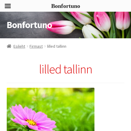
Bonfortuno
Bonfortuno
Liigu
Liigu
navigeerimisele
sisu
juurde
Esileht
Firmast
lilled tallinn
lilled tallinn