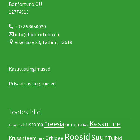
Bonfortuno OÜ
12774913
+372 58650020
info@bonfortuno.eu
Vikerlase 23, Tallinn, 13619
Kasutustingimused
Privaatsustingimused
Tootesildid
Keskmine
Freesia
Eustoma
Gerbera
Amaryllis
Iiris
Roosid
Suur
Tulbid
Krüsanteem
Orhidee
Liilia