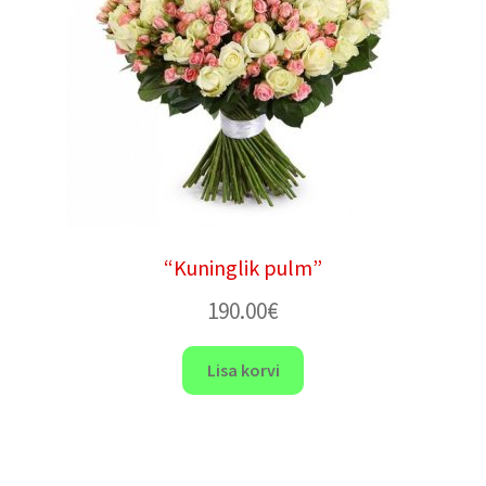
“Kuninglik pulm”
190.00
€
Lisa korvi