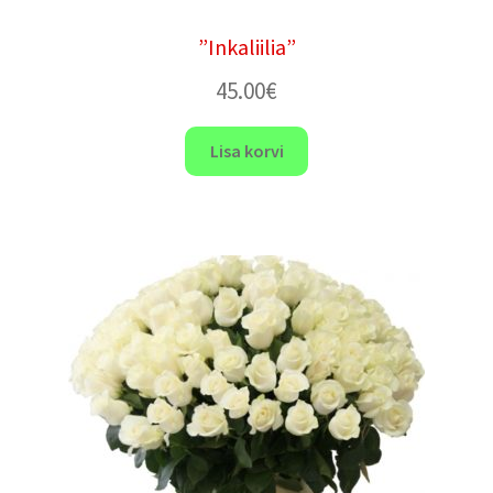
”Inkaliilia”
45.00
€
Lisa korvi