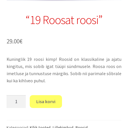
“19 Roosat roosi”
29.00
€
Kuninglik 19 roosi kimp! Roosid on klassikaline ja ajatu
kingitus, mis sobib igat tüüpi sündmusele. Roosa roos on
imetluse ja tunnustuse märgiks. Sobib nii parimale sõbrale
kui ka kihlveo puhul.
"19
Lisa korvi
Roosat
roosi"
kogus
Kategooriad:
Kõik tooted
,
Lillekimbud
,
Roosid