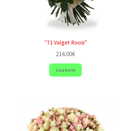
”71 Valget Roosi”
214.00
€
Lisa korvi