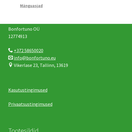
Mänguasjad
Bonfortuno OÜ
12774913
+372 58650020
info@bonfortuno.eu
Vikerlase 23, Tallinn, 13619
Kasutustingimused
Privaatsustingimused
Tootesildid