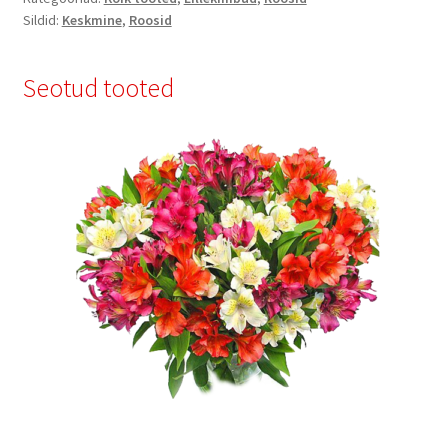
Sildid:
Keskmine
,
Roosid
Seotud tooted