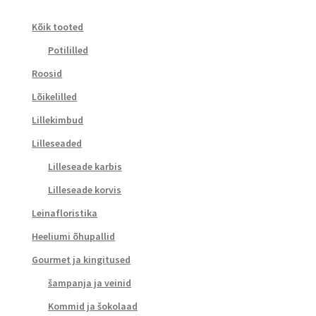
Kõik tooted
Potililled
Roosid
Lõikelilled
Lillekimbud
Lilleseaded
Lilleseade karbis
Lilleseade korvis
Leinafloristika
Heeliumi õhupallid
Gourmet ja kingitused
šampanja ja veinid
Kommid ja šokolaad