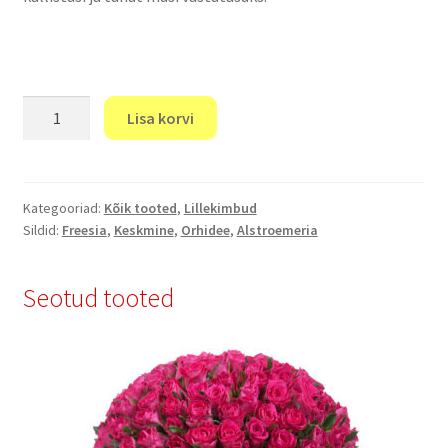
“Graatsia”
Lisa korvi
kogus
Kategooriad:
Kõik tooted
,
Lillekimbud
Sildid:
Freesia
,
Keskmine
,
Orhidee
,
Аlstroemeria
Seotud tooted