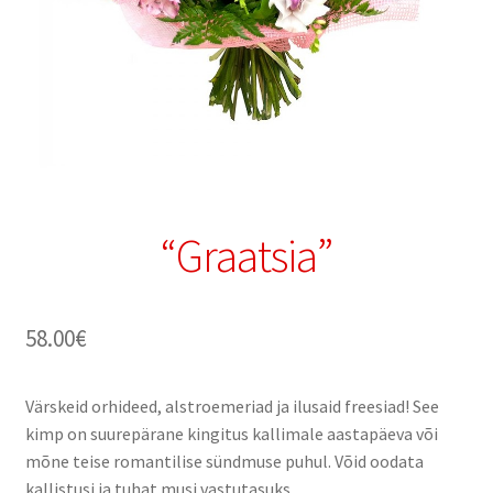
“Graatsia”
58.00
€
Värskeid orhideed, alstroemeriad ja ilusaid freesiad! See
kimp on suurepärane kingitus kallimale aastapäeva või
mõne teise romantilise sündmuse puhul. Võid oodata
kallistusi ja tuhat musi vastutasuks.