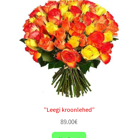
”Leegi kroonlehed”
89.00
€