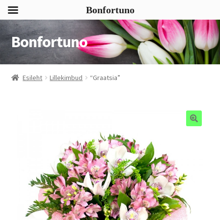
Bonfortuno
Bonfortuno
Liigu
Liigu
navigeerimisele
sisu
juurde
Esileht
Lillekimbud
“Graatsia”