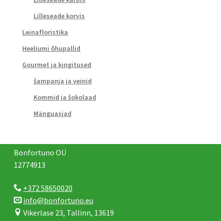
Lilleseade korvis
Leinafloristika
Heeliumi õhupallid
Gourmet ja kingitused
šampanja ja veinid
Kommid ja šokolaad
Mänguasjad
Bonfortuno OÜ
12774913
+372 58650020
info@bonfortuno.eu
Vikerlase 23, Tallinn, 13619