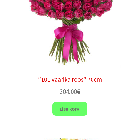
”101 Vaarika roos” 70cm
304.00
€
Lisa korvi