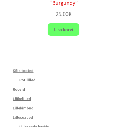
“Burgundy”
25.00
€
Lisa korvi
Kõik tooted
Potililled
Roosid
Lõikelilled
Lillekimbud
Lilleseaded
Lilleseade karbis