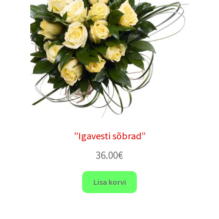
”Igavesti sõbrad”
36.00
€
Lisa korvi