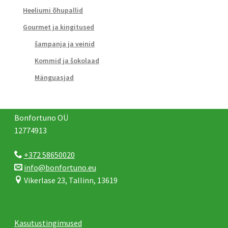
Heeliumi õhupallid
Gourmet ja kingitused
šampanja ja veinid
Kommid ja šokolaad
Mänguasjad
Bonfortuno OÜ
12774913
+372 58650020
info@bonfortuno.eu
Vikerlase 23, Tallinn, 13619
Kasutustingimused