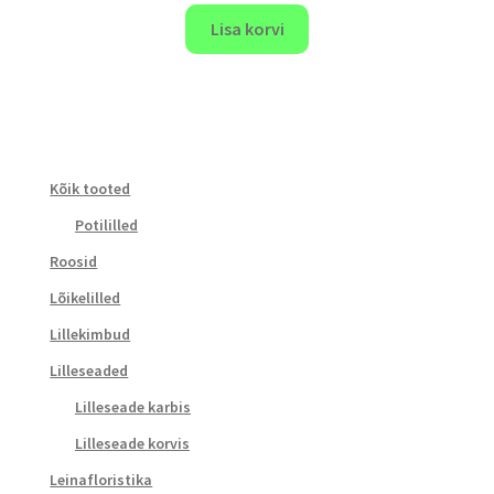
Lisa korvi
Kõik tooted
Potililled
Roosid
Lõikelilled
Lillekimbud
Lilleseaded
Lilleseade karbis
Lilleseade korvis
Leinafloristika