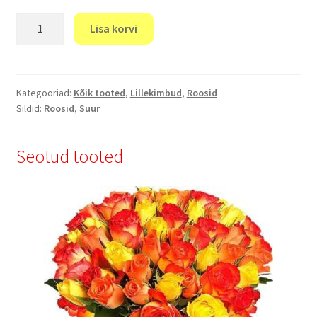
"Energia"
Lisa korvi
kogus
Kategooriad:
Kõik tooted
,
Lillekimbud
,
Roosid
Sildid:
Roosid
,
Suur
Seotud tooted