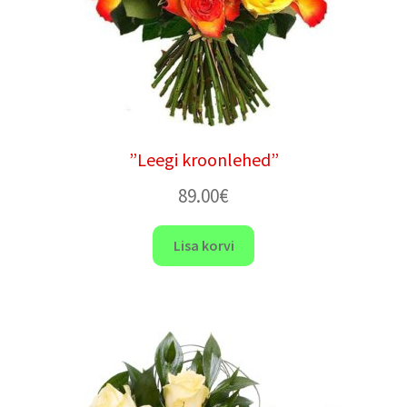
”Leegi kroonlehed”
89.00
€
Lisa korvi