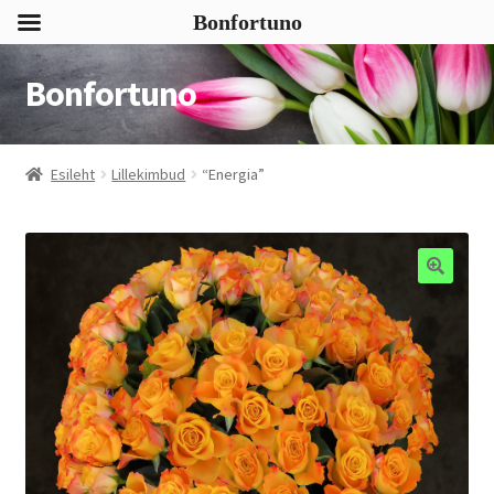
Bonfortuno
Bonfortuno
Liigu
Liigu
navigeerimisele
sisu
juurde
Esileht
Lillekimbud
“Energia”