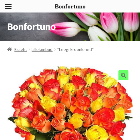
Bonfortuno
Bonfortuno
Liigu
Liigu
navigeerimisele
sisu
juurde
Esileht
Lillekimbud
“Leegi kroonlehed”