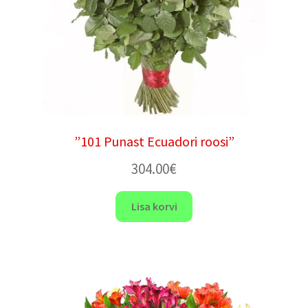
”101 Punast Ecuadori roosi”
304.00
€
Lisa korvi