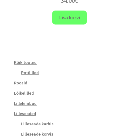
34.00
€
Lisa korvi
Kõik tooted
Potililled
Roosid
Lõikelilled
Lillekimbud
Lilleseaded
Lilleseade karbis
Lilleseade korvis