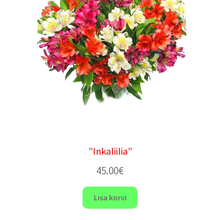
”Inkaliilia”
45.00
€
Lisa korvi