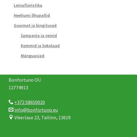
Leinafloristika
Heeliumi õhupallid
Gourmet ja kingitused
šampanja ja veinid
Kommid ja šokolaad
Mänguasjad
Bonfortuno OÜ
12774913
+372 58650020
info@bonfortuno.eu
Vikerlase 23, Tallinn, 13619