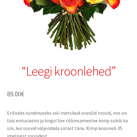
“Leegi kroonlehed”
89.00
€
Eriliseks sündmuseks vali metsikud oranžid roosid, mis on
täis entusiasmi ja kirgu! See rõõmsameelne kimp sobib ka
siis, kui soovid väljendada siirast tänu. Kimp koosneb 35
imelisest roosidest.