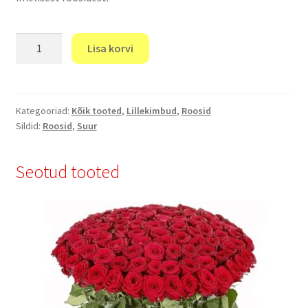
"Leegi
Lisa korvi
kroonlehed"
kogus
Kategooriad:
Kõik tooted
,
Lillekimbud
,
Roosid
Sildid:
Roosid
,
Suur
Seotud tooted