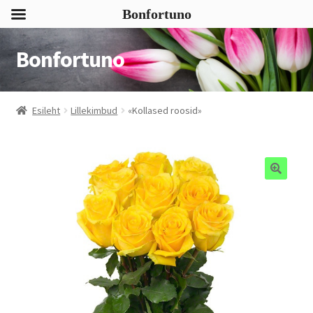
Bonfortuno
Bonfortuno
Liigu
Liigu
navigeerimisele
sisu
juurde
Esileht
Lillekimbud
«Kollased roosid»