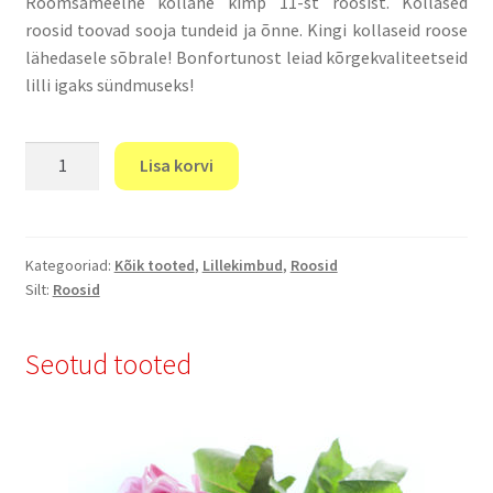
Rõõmsameelne kollane kimp 11-st roosist. Kollased
roosid toovad sooja tundeid ja õnne. Kingi kollaseid roose
lähedasele sõbrale! Bonfortunost leiad kõrgekvaliteetseid
lilli igaks sündmuseks!
«Kollased
Lisa korvi
roosid»
kogus
Kategooriad:
Kõik tooted
,
Lillekimbud
,
Roosid
Silt:
Roosid
Seotud tooted