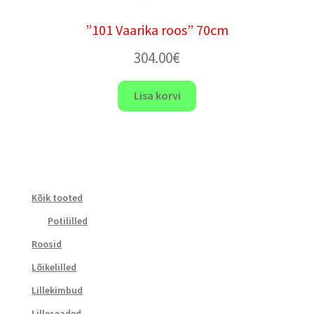
”101 Vaarika roos” 70cm
304.00
€
Lisa korvi
Kõik tooted
Potililled
Roosid
Lõikelilled
Lillekimbud
Lilleseaded