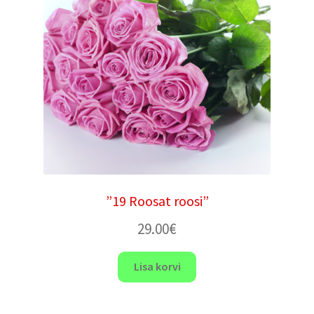
”19 Roosat roosi”
29.00
€
Lisa korvi