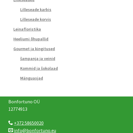
Lilleseade karbis
Lilleseade korvis
Leinafloristika
Heeliumi õhupallid
Gourmet ja kingitused
šampanja ja veinid
Kommid ja šokolaad
Mänguasjad
Bonfortuno OÜ
12774913
+372 58650020
info@bonfortuno.eu