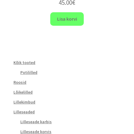
45.00
€
Lisa korvi
Kõik tooted
Potililled
Roosid
Lõikelilled
Lillekimbud
Lilleseaded
Lilleseade karbis
Lilleseade korvis