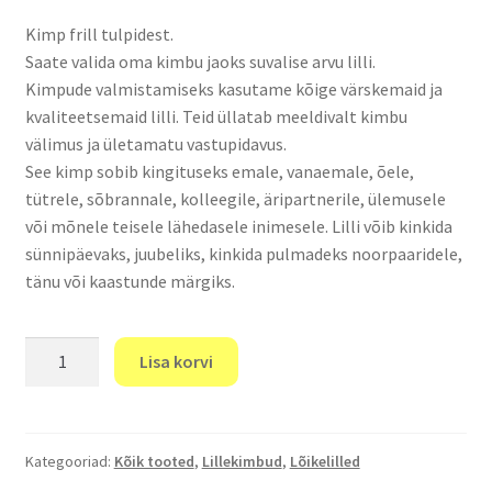
Kimp frill tulpidest.
Saate valida oma kimbu jaoks suvalise arvu lilli.
Kimpude valmistamiseks kasutame kõige värskemaid ja
kvaliteetsemaid lilli. Teid üllatab meeldivalt kimbu
välimus ja ületamatu vastupidavus.
See kimp sobib kingituseks emale, vanaemale, õele,
tütrele, sõbrannale, kolleegile, äripartnerile, ülemusele
või mõnele teisele lähedasele inimesele. Lilli võib kinkida
sünnipäevaks, juubeliks, kinkida pulmadeks noorpaaridele,
tänu või kaastunde märgiks.
Frill
Lisa korvi
tulbid.
kogus
Kategooriad:
Kõik tooted
,
Lillekimbud
,
Lõikelilled