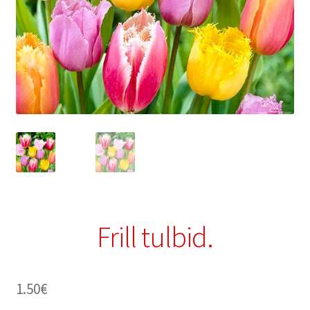
Frill tulbid.
1.50
€