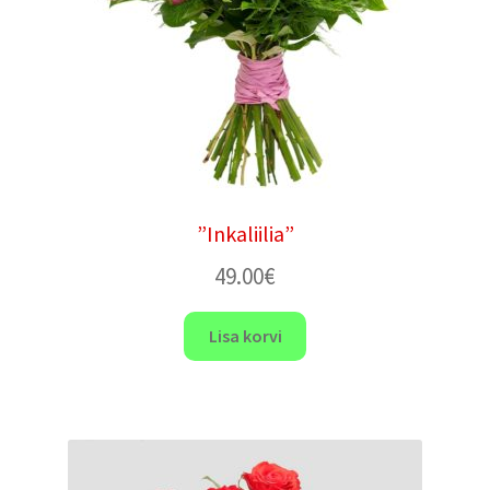
”Inkaliilia”
49.00
€
Lisa korvi