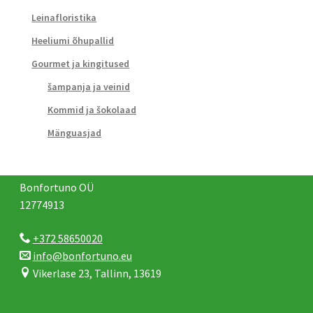
Leinafloristika
Heeliumi õhupallid
Gourmet ja kingitused
šampanja ja veinid
Kommid ja šokolaad
Mänguasjad
Bonfortuno OÜ
12774913
+372 58650020
info@bonfortuno.eu
Vikerlase 23, Tallinn, 13619