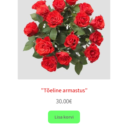
”Tõeline armastus”
30.00
€
Lisa korvi