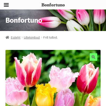
Bonfortuno
Bonfortuno
Liigu
Liigu
navigeerimisele
sisu
juurde
Esileht
Lillekimbud
Frill tulbid.