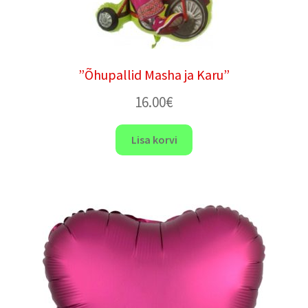
”Õhupallid Masha ja Karu”
16.00
€
Lisa korvi