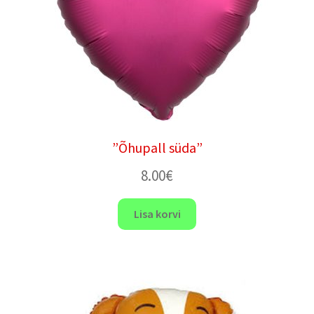
”Õhupall süda”
8.00
€
Lisa korvi