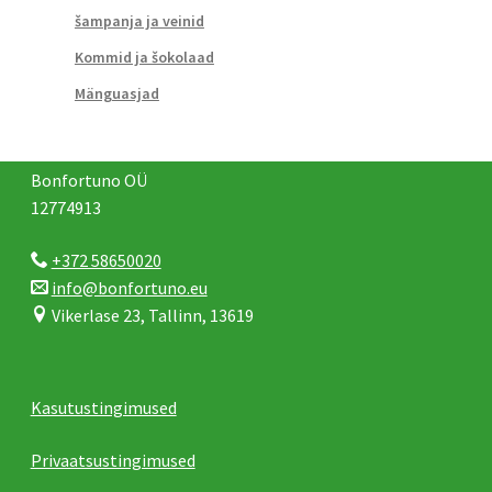
šampanja ja veinid
Kommid ja šokolaad
Mänguasjad
Bonfortuno OÜ
12774913
+372 58650020
info@bonfortuno.eu
Vikerlase 23, Tallinn, 13619
Kasutustingimused
Privaatsustingimused