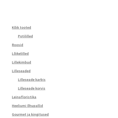
Kõik tooted
Potililled
Roosid
Lõikelilled
Lillekimbud
Lilleseaded
Lilleseade karbis
Lilleseade korvis
Leinafloristika
Heeliumi õhupallid
Gourmet ja kingitused