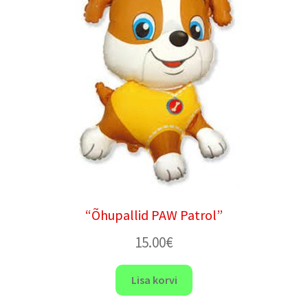
“Õhupallid PAW Patrol”
15.00
€
Lisa korvi