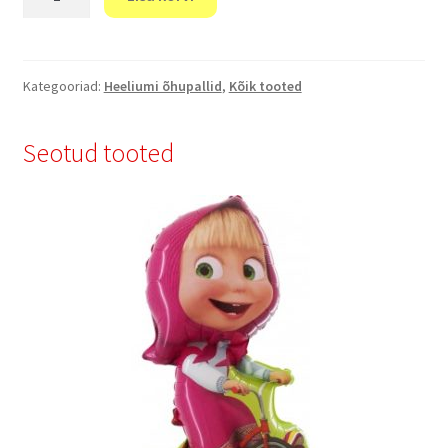
Birthday
!"
1
kogus
Kategooriad:
Heeliumi õhupallid
,
Kõik tooted
Seotud tooted