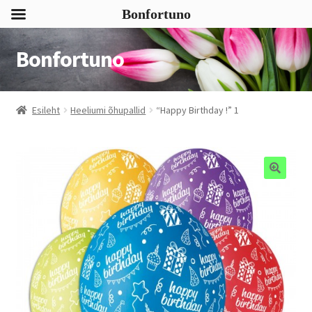
Bonfortuno
Bonfortuno
Liigu
Liigu
navigeerimisele
sisu
juurde
Esileht
Heeliumi õhupallid
“Happy Birthday !” 1