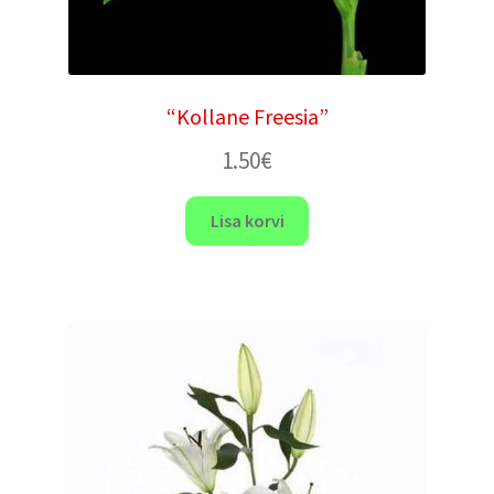
“Kollane Freesia”
1.50
€
Lisa korvi