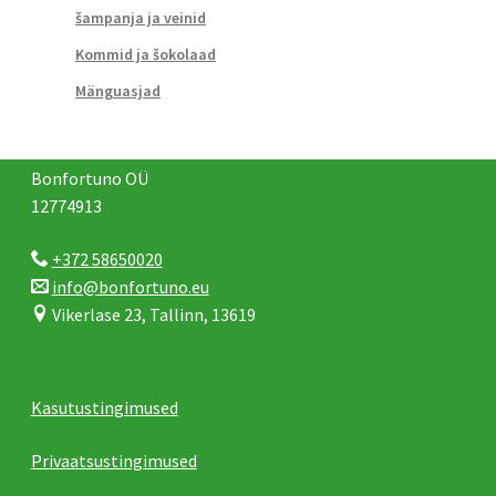
šampanja ja veinid
Kommid ja šokolaad
Mänguasjad
Bonfortuno OÜ
12774913
+372 58650020
info@bonfortuno.eu
Vikerlase 23, Tallinn, 13619
Kasutustingimused
Privaatsustingimused