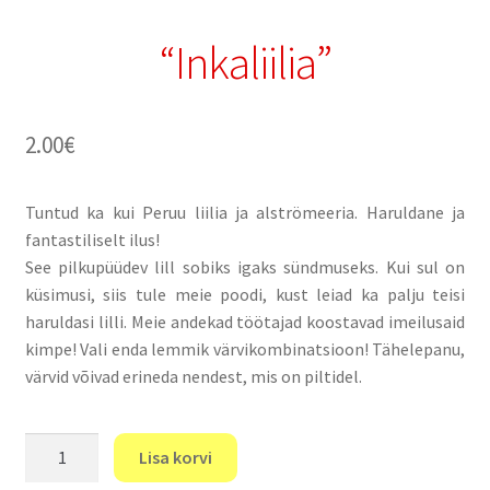
“Inkaliilia”
2.00
€
Tuntud ka kui Peruu liilia ja alströmeeria. Haruldane ja
fantastiliselt ilus!
See pilkupüüdev lill sobiks igaks sündmuseks. Kui sul on
küsimusi, siis tule meie poodi, kust leiad ka palju teisi
haruldasi lilli. Meie andekad töötajad koostavad imeilusaid
kimpe! Vali enda lemmik värvikombinatsioon! Tähelepanu,
värvid võivad erineda nendest, mis on piltidel.
"Inkaliilia"
Lisa korvi
kogus