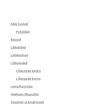
Kõik tooted
Potililled
Roosid
Lõikelilled
Lillekimbud
Lilleseaded
Lilleseade karbis
Lilleseade korvis
Leinafloristika
Heeliumi õhupallid
Gourmet ja kingitused