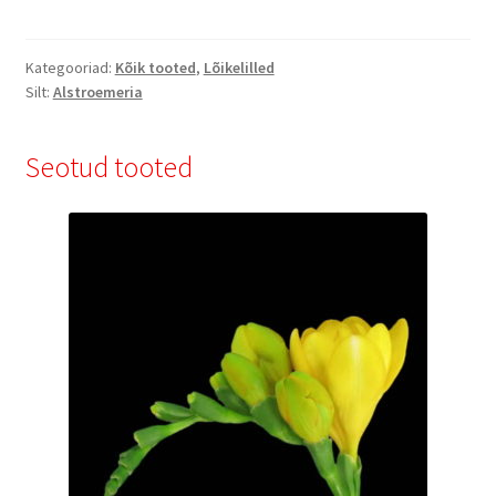
Kategooriad:
Kõik tooted
,
Lõikelilled
Silt:
Аlstroemeria
Seotud tooted