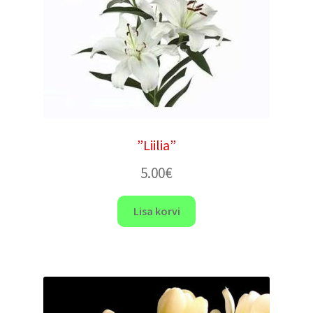
”Liilia”
5.00
€
Lisa korvi