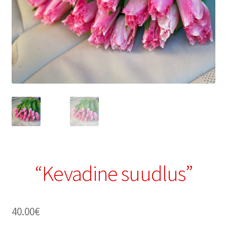
“Kevadine suudlus”
40.00
€