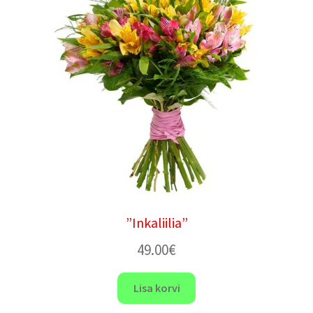
”Inkaliilia”
49.00
€
Lisa korvi