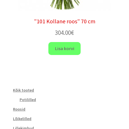
”101 Kollane roos” 70 cm
304.00
€
Lisa korvi
Kõik tooted
Potililled
Roosid
Lõikelilled
Lillekimbud