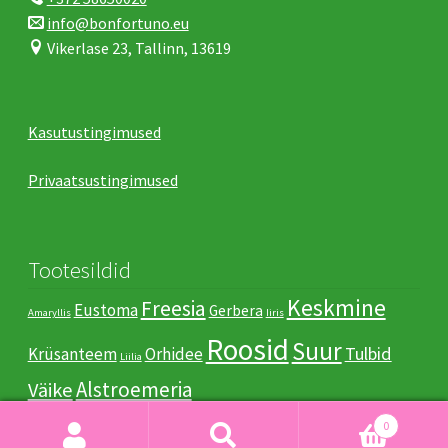
info@bonfortuno.eu
Vikerlase 23, Tallinn, 13619
Kasutustingimused
Privaatsustingimused
Tootesildid
Keskmine
Freesia
Eustoma
Gerbera
Amaryllis
Iiris
Roosid
Suur
Tulbid
Krüsanteem
Orhidee
Liilia
Аlstroemeria
Väike
0