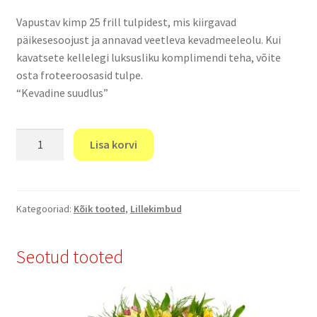
Vapustav kimp 25 frill tulpidest, mis kiirgavad
päikesesoojust ja annavad veetleva kevadmeeleolu. Kui
kavatsete kellelegi luksusliku komplimendi teha, võite
osta froteeroosasid tulpe.
“Kevadine suudlus”
"Kevadine
Lisa korvi
suudlus"
kogus
Kategooriad:
Kõik tooted
,
Lillekimbud
Seotud tooted