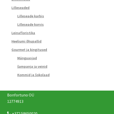
Lilleseaded
Lilleseade karbis
Lilleseade korvis
Leinafloristika
Heeliumi õhupallid
Gourmet ja kingitused
Mänguasjad
šampanja ja veinid
Kommid ja šokolaad
Bonfortuno OÜ
12774913
+372 58650020