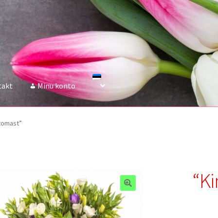
takt
Minu konto
stomast”
“Ki