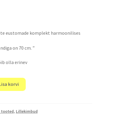
kate eustomade komplekt harmoonilises
ndiga on 70 cm. ”
õib olla erinev
Lisa korvi
 tooted
,
Lillekimbud