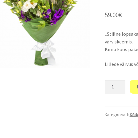
59.00
€
„Stiilne lopsa
värviskeemis.
Kimp koos pake
Lillede värvus v
"Kimp
19
värvilisest
eustomast"
kogus
Kategooriad:
Kõik