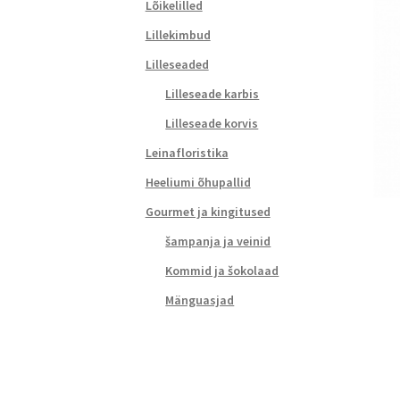
Lõikelilled
Lillekimbud
Lilleseaded
Lilleseade karbis
Lilleseade korvis
Leinafloristika
Heeliumi õhupallid
Gourmet ja kingitused
šampanja ja veinid
Kommid ja šokolaad
Mänguasjad