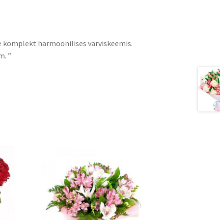
e komplekt harmoonilises värviskeemis.
m. ”