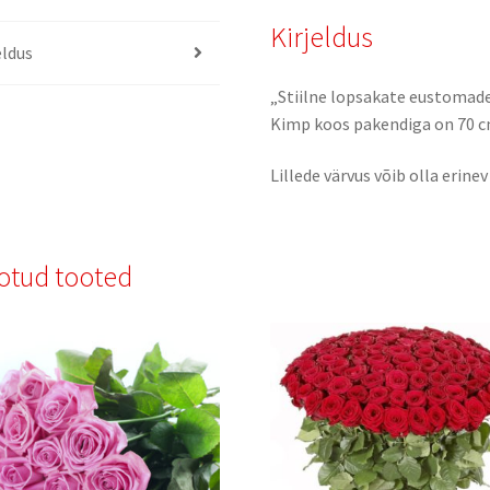
Kirjeldus
eldus
„Stiilne lopsakate eustomad
Kimp koos pakendiga on 70 c
Lillede värvus võib olla erinev
otud tooted