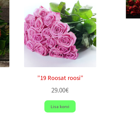
”19 Roosat roosi”
29.00
€
Lisa korvi