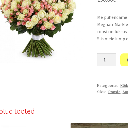
Me pühendame s
Meghan Markle 
roosi on luksus
Siis meie kimp o
“Kuninglik
pulm”
kogus
Kategooriad:
Kõik
Sildid:
Roosid
,
Su
otud tooted