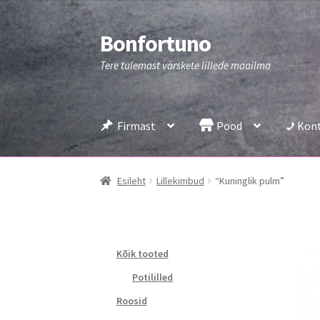
Bonfortuno
Liigu
Liigu
navigeerimisele
sisu
Tere tulemast värskete lillede maailma
juurde
Firmast
Pood
Kon
Esileht
Lillekimbud
“Kuninglik pulm”
Kõik tooted
Potililled
Roosid