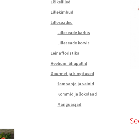
Lõikelilled
Lillekimbud
Lilleseaded
Lilleseade karbis
Lilleseade korvis
Leinafloristika
Heeliumi õhupallid
Gourmet ja kingitused
šampanja ja veinid
Kommid ja šokolaad
Mänguasjad
Se