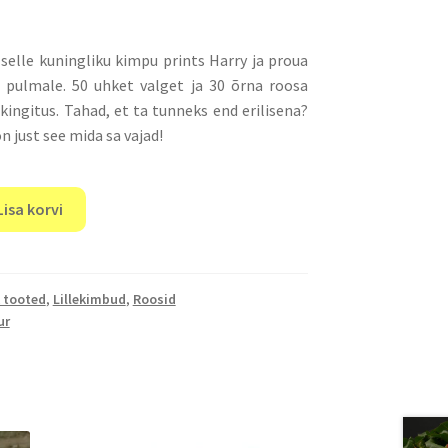
elle kuningliku kimpu prints Harry ja proua
pulmale. 50 uhket valget ja 30 õrna roosa
 kingitus. Tahad, et ta tunneks end erilisena?
n just see mida sa vajad!
Lisa korvi
 tooted
,
Lillekimbud
,
Roosid
ur