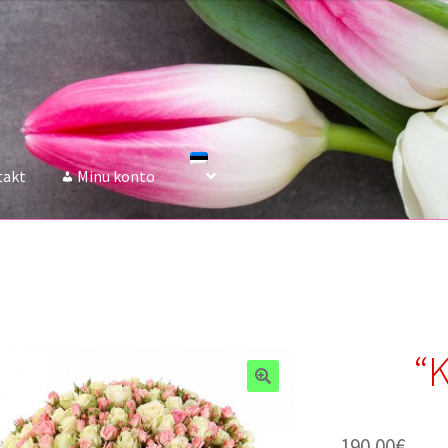
takt
Minu konto
“K
190.00
€