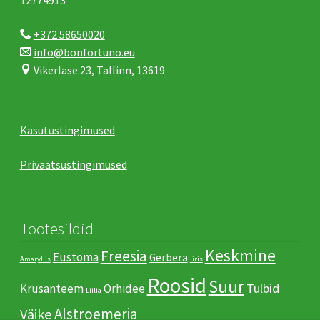
12774913
+372 58650020
info@bonfortuno.eu
Vikerlase 23, Tallinn, 13619
Kasutustingimused
Privaatsustingimused
Tootesildid
Keskmine
Freesia
Eustoma
Gerbera
Amaryllis
Iiris
Roosid
Suur
Tulbid
Krüsanteem
Orhidee
Liilia
Аlstroemeria
Väike