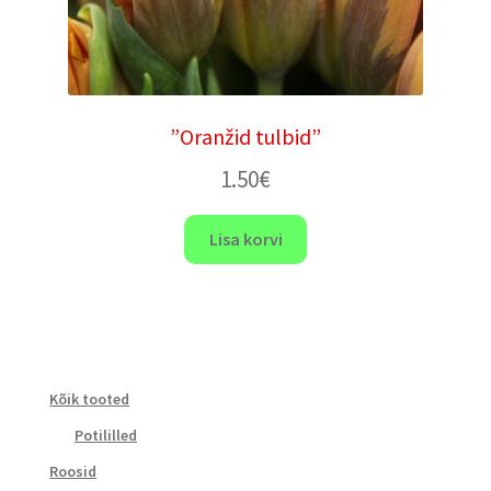
”Oranžid tulbid”
1.50
€
Lisa korvi
Kõik tooted
Potililled
Roosid