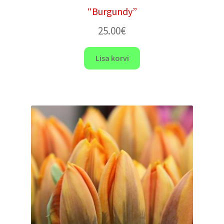
“Burgundy”
25.00
€
Lisa korvi