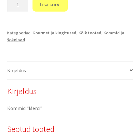
"Merci"
Lisa korvi
kogus
Kategooriad:
Gourmet ja kingitused
,
Kõik tooted
,
Kommid ja
šokolaad
Kirjeldus
Kirjeldus
Kommid “Merci”
Seotud tooted