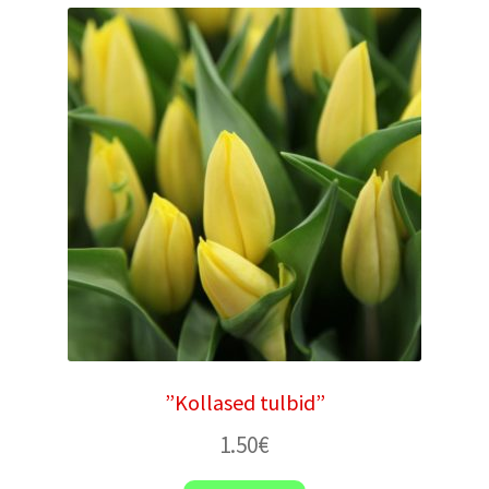
”Kollased tulbid”
1.50
€