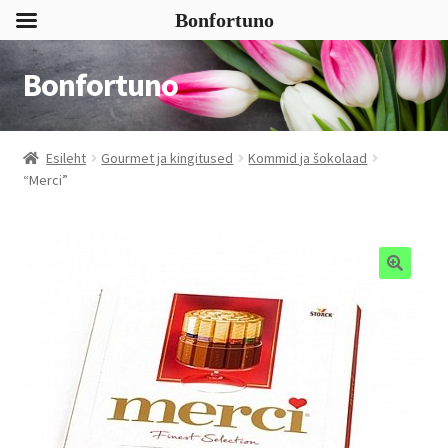
Bonfortuno
Bonfortuno
Liigu
Liigu
navigeerimisele
sisu
juurde
Esileht
Gourmet ja kingitused
Kommid ja šokolaad
“Merci”