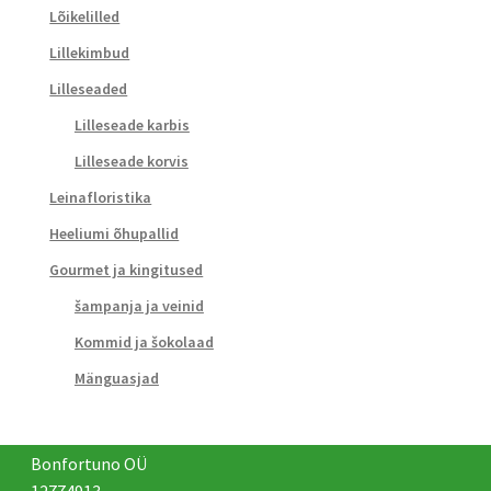
Lõikelilled
Lillekimbud
Lilleseaded
Lilleseade karbis
Lilleseade korvis
Leinafloristika
Heeliumi õhupallid
Gourmet ja kingitused
šampanja ja veinid
Kommid ja šokolaad
Mänguasjad
Bonfortuno OÜ