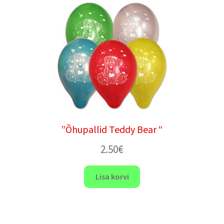
”Õhupallid Teddy Bear “
2.50
€
Lisa korvi