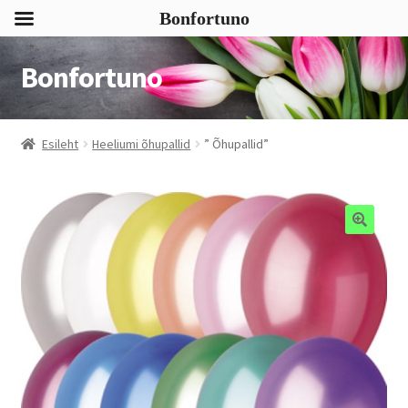
Bonfortuno
Bonfortuno
Liigu
Liigu
navigeerimisele
sisu
juurde
Esileht
Heeliumi õhupallid
” Õhupallid”