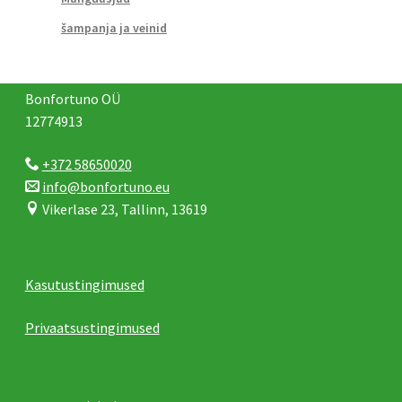
šampanja ja veinid
Bonfortuno OÜ
12774913
+372 58650020
info@bonfortuno.eu
Vikerlase 23, Tallinn, 13619
Kasutustingimused
Privaatsustingimused