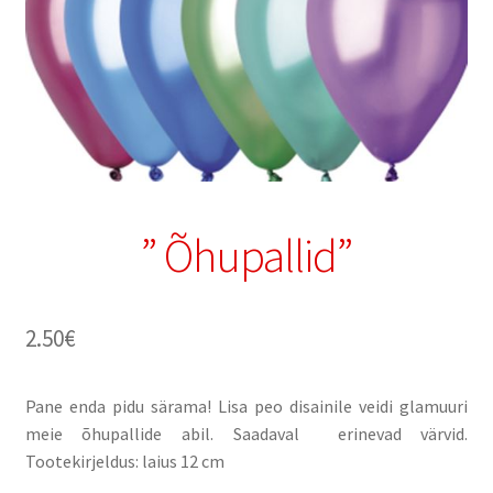
” Õhupallid”
2.50
€
Pane enda pidu särama! Lisa peo disainile veidi glamuuri
meie õhupallide abil. Saadaval erinevad värvid.
Tootekirjeldus: laius 12 cm