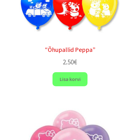
“Õhupallid Peppa”
2.50
€
Lisa korvi