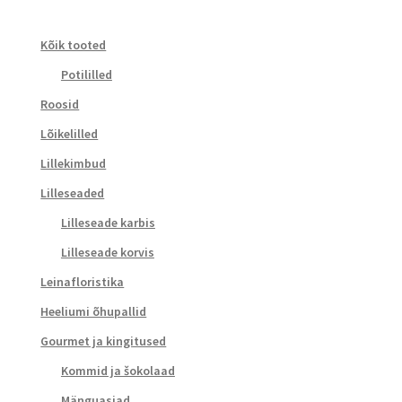
Kõik tooted
Potililled
Roosid
Lõikelilled
Lillekimbud
Lilleseaded
Lilleseade karbis
Lilleseade korvis
Leinafloristika
Heeliumi õhupallid
Gourmet ja kingitused
Kommid ja šokolaad
Mänguasjad