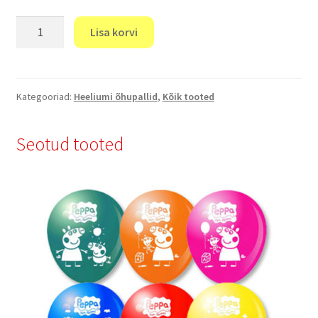
"
Lisa korvi
Õhupallid"
kogus
Kategooriad:
Heeliumi õhupallid
,
Kõik tooted
Seotud tooted