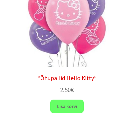
“Õhupallid Hello Kitty”
2.50
€
Lisa korvi